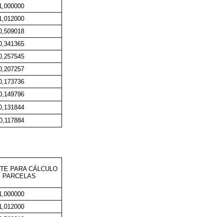
1,000000
1,012000
0,509018
0,341365
0,257545
0,207257
0,173736
0,149796
0,131844
0,117884
NTE PARA CÁLCULO
 PARCELAS
1,000000
1,012000