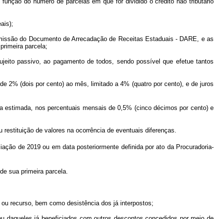
 função do número de parcelas em que for dividido o crédito não tributário
ais);
a emissão do Documento de Arrecadação de Receitas Estaduais - DARE, e as
rimeira parcela;
sujeito passivo, ao pagamento de todos, sendo possível que efetue tantos
e 2% (dois por cento) ao mês, limitado a 4% (quatro por cento), e de juros
ária estimada, nos percentuais mensais de 0,5% (cinco décimos por cento) e
 restituição de valores na ocorrência de eventuais diferenças.
iação de 2019 ou em data posteriormente definida por ato da Procuradoria-
de sua primeira parcela.
sa ou recurso, bem como desistência dos já interpostos;
i, ou daqueles já beneficiados com outros descontos concedidos por meio de