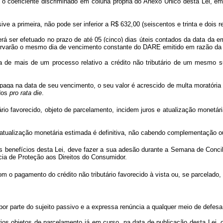
e o coeficiente discriminado em coluna própria do Anexo Único desta Lei, em
sive a primeira, não pode ser inferior a R$ 632,00 (seiscentos e trinta e dois re
erá ser efetuado no prazo de até 05 (cinco) dias úteis contados da data d
rvarão o mesmo dia de vencimento constante do DARE emitido em razão da p
cia de mais de um processo relativo a crédito não tributário de um mesmo 
paga na data de seu vencimento, o seu valor é acrescido de multa moratória d
ados
pro rata die
.
tário favorecido, objeto de parcelamento, incidem juros e atualização monet
e atualização monetária estimada é definitiva, não cabendo complementação ou
os benefícios desta Lei, deve fazer a sua adesão durante a Semana de Concil
ia de Proteção aos Direitos do Consumidor.
 o pagamento do crédito não tributário favorecido à vista ou, se parcelado, 
da por parte do sujeito passivo e a expressa renúncia a qualquer meio de defe
utários objetos de parcelamento já em curso, na data de publicação desta Le