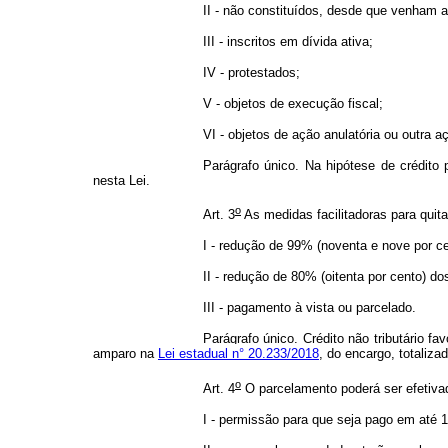
II - não constituídos, desde que venham 
III - inscritos em dívida ativa;
IV - protestados;
V - objetos de execução fiscal;
VI - objetos de ação anulatória ou outra
Parágrafo único. Na hipótese de crédito
nesta Lei.
o
Art. 3
As medidas facilitadoras para quit
I - redução de 99% (noventa e nove por ce
II - redução de 80% (oitenta por cento) do
III - pagamento à vista ou parcelado.
Parágrafo único. Crédito não tributário f
amparo na
Lei estadual n° 20.233/2018
, do encargo, totaliz
o
Art. 4
O parcelamento poderá ser efetiva
I - permissão para que seja pago em até 