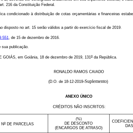
rt. 216 da Constituição Federal.
fica condicionado à distribuição de cotas orçamentárias e financeiras esta
ao disposto no art. 15 serão válidos a partir do exercício fiscal de 2019.
9.551
, de 15 de dezembro de 2016.
e sua publicação.
o
IÁS, em Goiânia, 18 de dezembro de 2019, 131
da República.
RONALDO RAMOS CAIADO
-Suplemento
(D.O. de 18-12-2019
)
ANEXO ÚNICO
CRÉDITOS NÃO INSCRITOS:
(%)
COEFICIE
o
DE DESCONTO
N
DE PARCELAS
DAS
(ENCARGOS DE ATRASO)