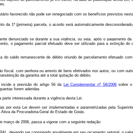
res.
utário favorecido não pode ser renegociado com os benefícios previstos nest
 da 1ª (primeira) parcela, o acordo será automaticamente desconsiderado,
te denunciado se durante a sua vigência, ou seja, após o pagamento da p
nto, o pagamento parcial efetuado deve ser utilizado para a extinção do c
ta do saldo remanescente de débito oriundo de parcelamento efetuado com 
o fiscal, com penhora ou arresto de bens efetivados nos autos, ou com outra 
nutenção da garantia até a total quitação do débito.
, incide a previsão do artigo 56 da
Lei Complementar nº 58/2006
sobre o 
quantas forem aderidas.
a parte interessada durante a vigência desta Lei.
tuídas por esta Lei devem ser implementadas e parametrizadas pela Superi
 Ativa da Procuradoria-Geral do Estado de Goiás.
de março de 2006, passa a vigorar com a seguinte redação:
, devendo ser consignado anualmente em seu orçamento setorial, o valor co