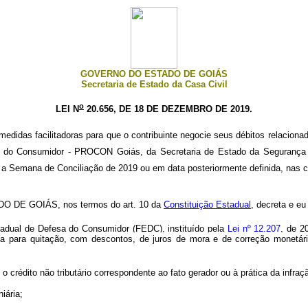
GOVERNO DO ESTADO DE GOIÁS
Secretaria de Estado da Casa Civil
o
LEI N
20.656, DE 18 DE DEZEMBRO DE 2019.
i medidas facilitadoras para que o contribuinte negocie seus débitos relacio
s do Consumidor - PROCON Goiás, da Secretaria de Estado da Segurança P
 a Semana de Conciliação de 2019 ou em data posteriormente definida, nas c
DE GOIÁS, nos termos do art. 10 da
Constituição Estadual
, decreta e eu
adual de Defesa do Consumidor (FEDC), instituído pela
Lei nº 12.207
, de 2
a para quitação, com descontos, de juros de mora e de correção monetár
 crédito não tributário correspondente ao fato gerador ou à prática da infra
iária;