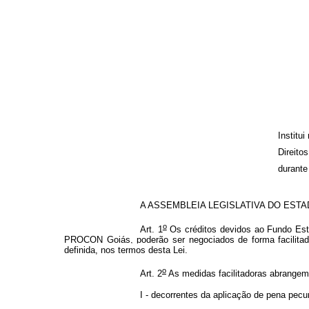
Institu
Direito
durante
A ASSEMBLEIA LEGISLATIVA DO ESTADO 
o
Art. 1
Os créditos devidos ao Fundo Est
PROCON Goiás, poderão ser negociados de forma facilitad
definida, nos termos desta Lei.
o
Art. 2
As medidas facilitadoras abrangem o
I - decorrentes da aplicação de pena pecun