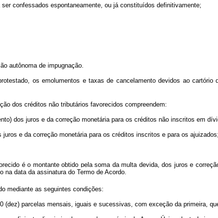
a ser confessados espontaneamente, ou já constituídos definitivamente;
 ação autônoma de impugnação.
 protestado, os emolumentos e taxas de cancelamento devidos ao cartório 
ação dos créditos não tributários favorecidos compreendem:
nto) dos juros e da correção monetária para os créditos não inscritos em dívi
s juros e da correção monetária para os créditos inscritos e para os ajuizados
avorecido é o montante obtido pela soma da multa devida, dos juros e correç
ado na data da assinatura do Termo de Acordo.
do mediante as seguintes condições:
10 (dez) parcelas mensais, iguais e sucessivas, com exceção da primeira, qu