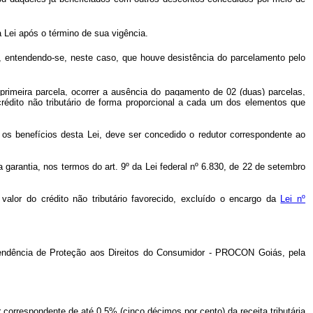
a Lei após o término de sua vigência.
 entendendo-se, neste caso, que houve desistência do parcelamento pelo
rimeira parcela, ocorrer a ausência do pagamento de 02 (duas) parcelas,
rédito não tributário de forma proporcional a cada um dos elementos que
os benefícios desta Lei, deve ser concedido o redutor correspondente ao
garantia, nos termos do art. 9º da Lei federal nº 6.830, de 22 de setembro
valor do crédito não tributário favorecido, excluído o encargo da
Lei nº
ntendência de Proteção aos Direitos do Consumidor - PROCON Goiás, pela
rrespondente de até 0,5% (cinco décimos por cento) da receita tributária