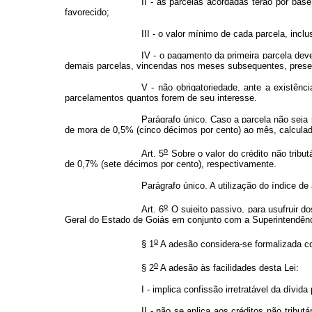
II - as parcelas acordadas terão por bas
favorecido;
III - o valor mínimo de cada parcela, inclu
IV - o pagamento da primeira parcela dev
demais parcelas, vincendas nos meses subsequentes, prese
V - não obrigatoriedade, ante a existên
parcelamentos quantos forem de seu interesse.
Parágrafo único. Caso a parcela não seja 
de mora de 0,5% (cinco décimos por cento) ao mês, calcul
o
Art. 5
Sobre o valor do crédito não tribu
de 0,7% (sete décimos por cento), respectivamente.
Parágrafo único. A utilização do índice d
o
Art. 6
O sujeito passivo, para usufruir d
Geral do Estado de Goiás em conjunto com a Superintendênc
o
§ 1
A adesão considera-se formalizada com
o
§ 2
A adesão às facilidades desta Lei:
I - implica confissão irretratável da dívi
II - não se aplica aos créditos não trib