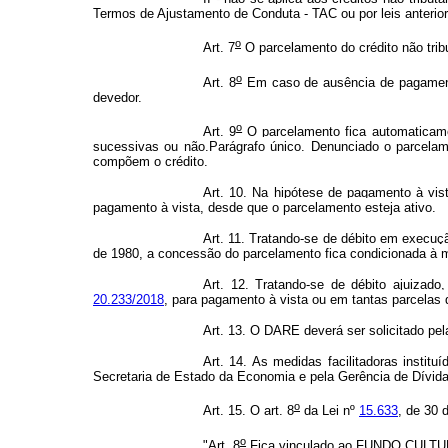
Termos de Ajustamento de Conduta - TAC ou por leis anterio
o
Art. 7
O parcelamento do crédito não trib
o
Art. 8
Em caso de ausência de pagamento
devedor.
o
Art. 9
O parcelamento fica automaticamen
sucessivas ou não.Parágrafo único. Denunciado o parcelame
compõem o crédito.
Art. 10. Na hipótese de pagamento à vis
pagamento à vista, desde que o parcelamento esteja ativo.
Art. 11. Tratando-se de débito em execuçã
de 1980, a concessão do parcelamento fica condicionada à ma
Art. 12. Tratando-se de débito ajuizado
20.233/2018
, para pagamento à vista ou em tantas parcelas 
Art. 13. O DARE deverá ser solicitado pel
Art. 14. As medidas facilitadoras insti
Secretaria de Estado da Economia e pela Gerência de Dívida
o
Art. 15. O art. 8
da Lei nº
15.633
, de 30 
o
"Art. 8
Fica vinculado ao FUNDO CULTURAL