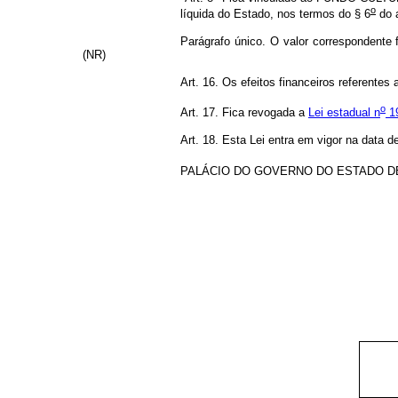
o
líquida do Estado, nos termos do § 6
do a
Parágrafo único. O valor correspondente 
(NR)
Art. 16. Os efeitos financeiros referentes 
o
Art. 17. Fica revogada a
Lei estadual n
1
Art. 18. Esta Lei entra em vigor na data d
PALÁCIO DO GOVERNO DO ESTADO DE GO