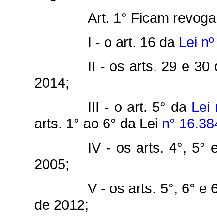
Art. 1° Ficam revoga
I - o art. 16 da
Lei nº
II - os arts. 29 e 30
2014;
III - o art. 5° da
Lei
arts. 1° ao 6° da Lei
n° 16.38
IV - os arts. 4°, 5°
2005;
V - os arts. 5°, 6° e
de 2012;