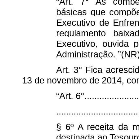
“Art. 7° As compe
básicas que compõe
Executivo de Enfre
regulamento baix
Executivo, ouvida 
Administração. ”(NR
Art. 3° Fica acresci
13 de novembro de 2014, com
“Art. 6°.......................
.................................
§ 6º A receita da m
destinada ao Tesouro