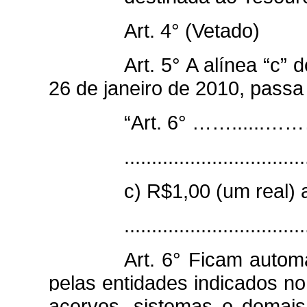
Art. 4° (Vetado)
Art. 5° A alínea “c” d
26 de janeiro de 2010, passa
“Art. 6° ……......……
.................................
c) R$1,00 (um real)
...............................
Art. 6° Ficam autom
pelas entidades indicados no
acervos, sistemas e demais