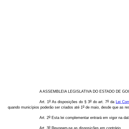
A ASSEMBLEIA LEGISLATIVA DO ESTADO DE GOIÁS de
o
o
o
Art. 1
As disposições do § 3
do art. 7
da
Lei Com
o
quando municípios poderão ser criados até 1
de maio, desde que as res
o
Art. 2
Esta lei complementar entrará em vigor na dat
o
Art. 3
Revogam-se as disposições em contrário.