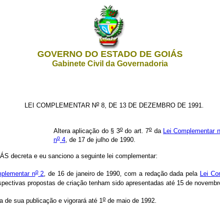
GOVERNO DO ESTADO DE GOIÁS
Gabinete Civil da Governadoria
o
LEI COMPLEMENTAR N
8, DE 13 DE DEZEMBRO DE 1991.
o
o
Altera aplicação do § 3
do art. 7
da
Lei Complementar 
o
n
4
, de 17 de julho de 1990.
creta e eu sanciono a seguinte lei complementar:
o
plementar n
2
, de 16 de janeiro de 1990, com a redação dada pela
Lei Co
pectivas propostas de criação tenham sido apresentadas até 15 de novembr
o
a de sua publicação e vigorará até 1
de maio de 1992.