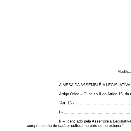
Modific
A MESA DA ASSEMBLÉIA LEGISLATIVA DO E
Artigo único – O inciso II do Artigo 15, d
“Art. 15 - ................................................
I - .........................................................
II – licenciado pela Assembléia Legislati
cumpri missão de caráter cultural no país ou no exterior.”