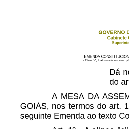
GOVERNO D
Gabinete 
Superinte
EMENDA CONSTITUCIONAL
- Alínea “e”, liminarmente suspensa pe
Dá no
do ar
A MESA DA ASSEM
GOIÁS, nos termos do art. 1
seguinte Emenda ao texto Con