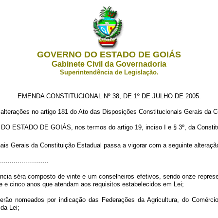
GOVERNO DO ESTADO DE GOIÁS
Gabinete Civil da Governadoria
Superintendência de Legislação.
EMENDA CONSTITUCIONAL Nº 38, DE 1º DE JULHO DE 2005.
 alterações no artigo 181 do Ato das Disposições Constitucionais Gerais da C
ADO DE GOIÁS, nos termos do artigo 19, inciso I e § 3º, da Constituiçã
is Gerais da Constituição Estadual passa a vigorar com a seguinte alteraçã
........................
ância séra composto de vinte e um conselheiros efetivos, sendo onze repres
te e cinco anos que atendam aos requisitos estabelecidos em Lei;
s serão nomeados por indicação das Federações da Agricultura, do Comérci
da Lei;