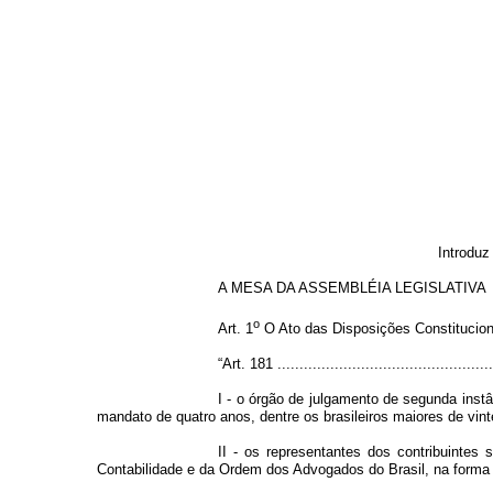
Introduz
A MESA DA ASSEMBLÉIA LEGISLATIVA DO EST
o
Art. 1
O Ato das Disposições Constituciona
“Art. 181 ..................................................
I - o órgão de julgamento de segunda inst
mandato de quatro anos, dentre os brasileiros maiores de vin
II - os representantes dos contribuinte
Contabilidade e da Ordem dos Advogados do Brasil, na forma 