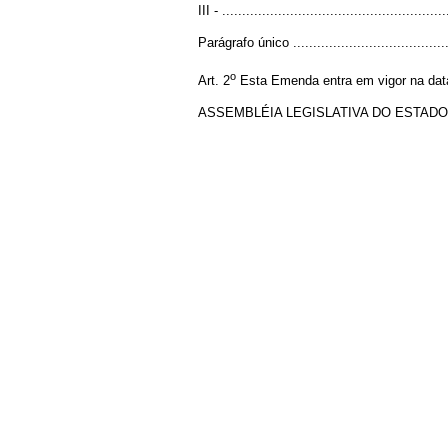
III - ........................................................
Parágrafo único .......................................
o
Art. 2
Esta Emenda entra em vigor na dat
ASSEMBLÉIA LEGISLATIVA DO ESTADO DE 