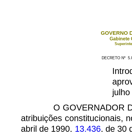
GOVERNO D
Gabinete 
Superinte
DECRETO Nº 5.8
Int
apro
julho
O GOVERNADOR DO
atribuições constitucionais,
abril de 1990,
13.436
, de 30