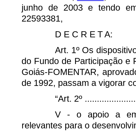
junho de 2003 e tendo em
22593381,
D E C R E T A:
Art. 1º Os disposit
do Fundo de Participação e 
Goiás-FOMENTAR, aprovado
de 1992, passam a vigorar co
“Art. 2º ......................
V - o apoio a emp
relevantes para o desenvolv