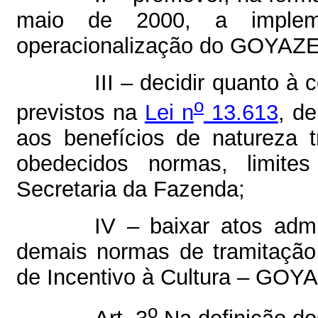
maio de 2000, a implem
operacionalização do GOYAZ
III – decidir quanto à
o
previstos na
Lei n
13.613
, d
aos benefícios de natureza t
obedecidos normas, limites
Secretaria da Fazenda;
IV – baixar atos admi
demais normas de tramitaçã
de Incentivo à Cultura – GOY
o