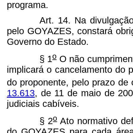
programa.
Art. 14. Na divulgação
pelo GOYAZES, constará obriga
Governo do Estado.
o
§ 1
O não cumprimento
implicará o cancelamento do pr
do proponente, pelo prazo de 
13.613
, de 11 de maio de 200
judiciais cabíveis.
o
§ 2
Ato normativo def
do GOYAZES para cada área 