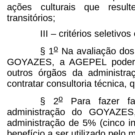
ações culturais que resu
transitórios;
III – critérios seletiv
o
§ 1
Na avaliação dos 
GOYAZES, a AGEPEL poderá s
outros órgãos da administra
contratar consultoria técnica, 
o
§ 2
Para fazer fa
administração do GOYAZES
administração de 5% (cinco in
benefício a ser utilizado pelo 