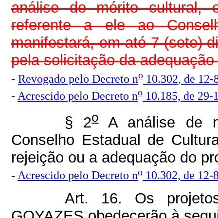
análise de mérito cultural
referente a ele ao Consel
manifestará, em até 7 (sete) d
pela solicitação da adequação 
o
-
Revogado pelo Decreto n
10.302, de 12-
o
-
Acrescido pelo Decreto n
10.185, de 29-
o
§ 2
A análise de mé
Conselho Estadual de Cultur
rejeição ou a adequação do proj
o
-
Acrescido pelo Decreto n
10.302, de 12-
Art. 16. Os projeto
GOYAZES obedecerão à seguin