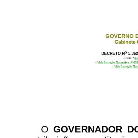
GOVERNO D
Gabinete 
o
DECRETO N
5.362
- Nota:
Vid
o
-
Vide Instrução Normativa n
003,
-
Vide Instrução Nor
O
GOVERNADOR DO