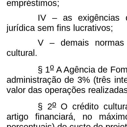
empréstimos;
IV – as exigências 
jurídica sem fins lucrativos;
V – demais normas 
cultural.
o
§ 1
A Agência de Fome
administração de 3% (três inte
valor das operações realizadas
o
§ 2
O crédito cultur
artigo financiará, no máxi
percentuais) do custo do projeto