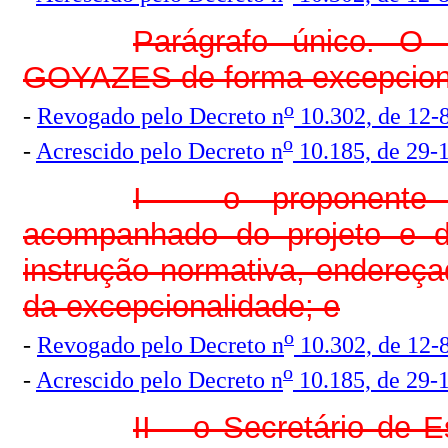
Parágrafo único. O p
GOYAZES de forma excepcional
o
-
Revogado pelo Decreto n
10.302, de 12-
o
-
Acrescido pelo Decreto n
10.185, de 29-
I – o proponente 
acompanhado do projeto e d
instrução normativa, endereça
da excepcionalidade; e
o
-
Revogado pelo Decreto n
10.302, de 12-
o
-
Acrescido pelo Decreto n
10.185, de 29-
II – o Secretário de 