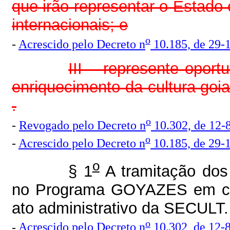
que irão representar o Estad
internacionais; e
o
-
Acrescido pelo Decreto n
10.185, de 29-
III – represente opor
enriquecimento da cultura goia
.
o
-
Revogado pelo Decreto n
10.302, de 12-
o
-
Acrescido pelo Decreto n
10.185, de 29-
o
§ 1
A tramitação dos 
no Programa GOYAZES em cará
ato administrativo da SECULT.
o
-
Acrescido pelo Decreto n
10.302, de 12-