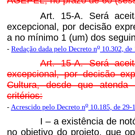
AGEPEL, no prazo de 60 (sess
Art. 15-A. Será acei
excepcional, por decisão ex
a no mínimo 1 (um) dos seguint
o
-
Redação dada pelo Decreto n
10.302, de
Art. 15-A. Será acei
excepcional, por decisão ex
Cultura, desde que atenda
critérios:
o
-
Acrescido pelo Decreto n
10.185, de 29-
I – a existência de not
no objetivo do projeto, que o