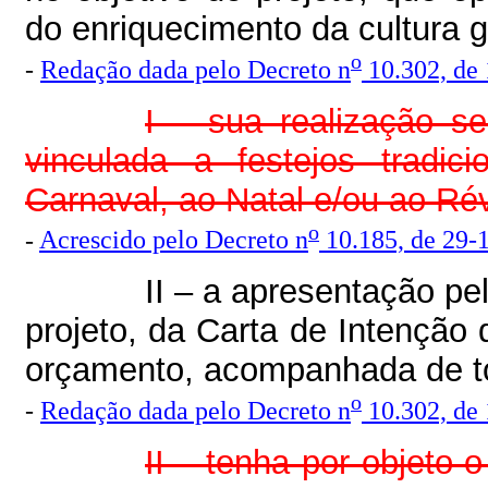
do enriquecimento da cultura g
o
-
Redação dada pelo Decreto n
10.302, de
I – sua realização s
vinculada a festejos tradic
Carnaval, ao Natal e/ou ao Rév
o
-
Acrescido pelo Decreto n
10.185, de 29-
II – a apresentação pe
projeto, da Carta de Intenção 
orçamento, acompanhada de t
o
-
Redação dada pelo Decreto n
10.302, de
II – tenha por objeto o