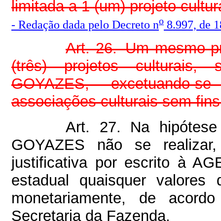
limitada a 1 (um) projeto cultur
o
- Redação dada pelo Decreto n
8.997, de 1
Art. 26.–Um mesmo pr
(três) projetos culturais,
GOYAZES, excetuando-se 
associações culturais sem fins 
Art. 27. Na hipótese
GOYAZES não se realizar, 
justificativa por escrito à A
estadual quaisquer valores d
monetariamente, de acordo
Secretaria da Fazenda.