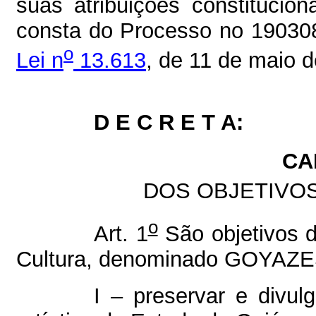
suas atribuições constitucio
consta do Processo no 19030
o
Lei n
13.613
, de 11 de maio 
D E C R E T A:
CA
DOS OBJETIVO
o
Art. 1
São objetivos d
Cultura, denominado GOYAZE
I – preservar e divulg