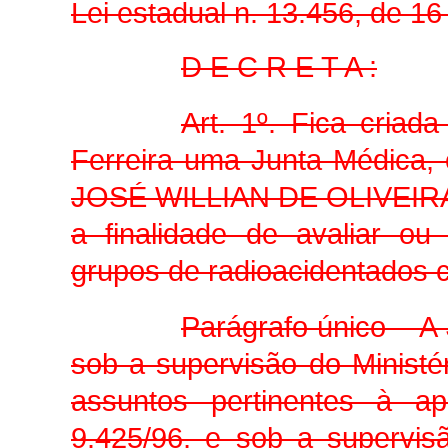
Lei estadual n. 13.456, de 16
D E C R E T A :
Art. 1º. Fica cria
Ferreira uma Junta Médic
JOSÉ WILLIAN DE OLIVEIR
a finalidade de avaliar ou 
grupos de radioacidentados 
Parágrafo único – A 
sob a supervisão do Ministér
assuntos pertinentes à apl
9.425/96, e sob a supervis