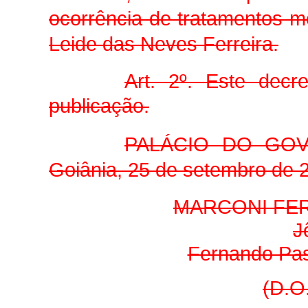
ocorrência de tratamentos m
Leide das Neves Ferreira.
Art. 2º. Este dec
publicação.
PALÁCIO DO GO
Goiânia, 25 de setembro de 2
MARCONI FER
J
Fernando Pas
(D.O