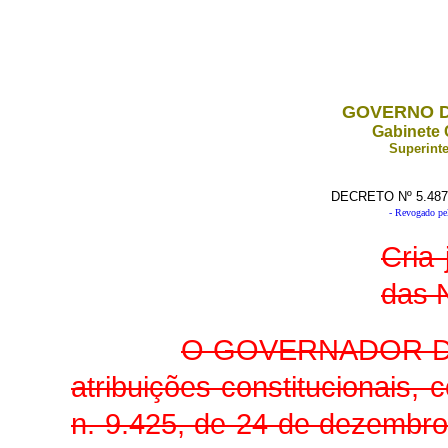
GOVERNO D
Gabinete 
Superinte
DECRETO Nº 5.487
- Revogado pel
Cria
das 
O GOVERNADOR DO
atribuições constitucionais,
n. 9.425, de 24 de dezembro d