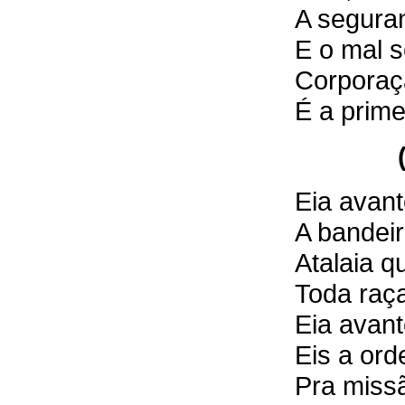
A seguran
E o mal 
Corporaçã
É a prime
Eia avant
A bandeir
Atalaia q
Toda raç
Eia avant
Eis a ord
Pra mis