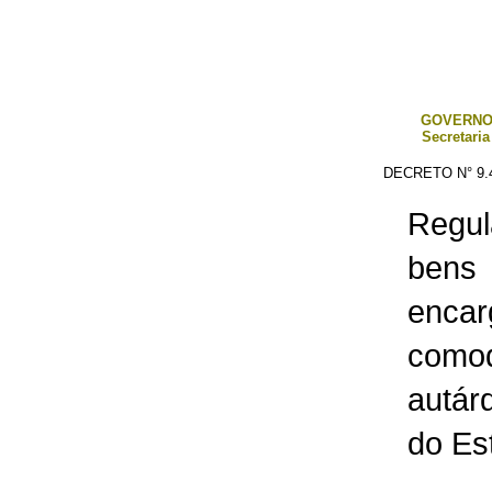
GOVERNO
Secretaria
DECRETO N° 9.4
Regu
bens
enca
comod
autár
do Es