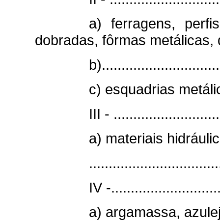
a) ferragens, perf
dobradas, fôrmas metálicas, 
b)..............................
c) esquadrias metáli
III - ...........................
a) materiais hidráulic
.................................
IV -............................
a) argamassa, azulejo