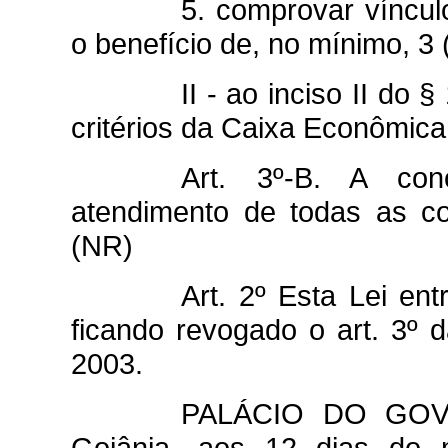
5. comprovar víncu
o benefício de, no mínimo, 3 
II - ao inciso II do 
critérios da Caixa Econômica
Art. 3º-B. A co
atendimento de todas as c
(NR)
Art. 2º Esta Lei en
ficando revogado o art. 3º 
2003.
PALÁCIO DO GO
Goiânia, aos 12 dias do