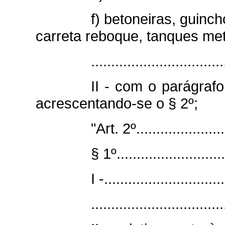
f) betoneiras, guin
carreta reboque, tanques met
...............................
II - com o parágraf
acrescentando-se o § 2º;
"Art. 2º........................
§ 1º............................
I -..............................
.................................