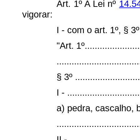
Art. 1º A Lei
nº
14.5
vigorar:
I - com o art. 1º, § 3
"Art. 1º........................
.................................
§ 3º ...........................
I - .............................
a) pedra, cascalho, br
.................................
II - ............................