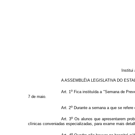
Institu
A ASSEMBLÉIA LEGISLATIVA DO ESTADO DE 
o
Art. 1
Fica instituída a "Semana de Preve
7 de maio.
o
Art. 2
Durante a semana a que se refere o
o
Art. 3
Os alunos que apresentarem probl
clínicas conveniadas especializadas, para exame mais detalh
o