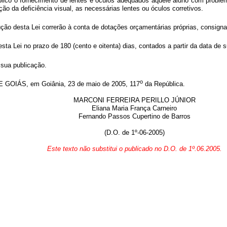
lico o fornecimento de lentes e óculos adequados àquele aluno com problem
ão da deficiência visual, as necessárias lentes ou óculos corretivos.
ão desta Lei correrão à conta de dotações orçamentárias próprias, consign
a Lei no prazo de 180 (cento e oitenta) dias, contados a partir da data de 
 sua publicação.
o
IÁS, em Goiânia, 23 de maio de 2005, 117
da República.
MARCONI FERREIRA PERILLO JÚNIOR
Eliana Maria França Carneiro
Fernando Passos Cupertino de Barros
(D.O. de 1º-06-2005)
Este texto não substitui o publicado no D.O. de 1º.06.2005.