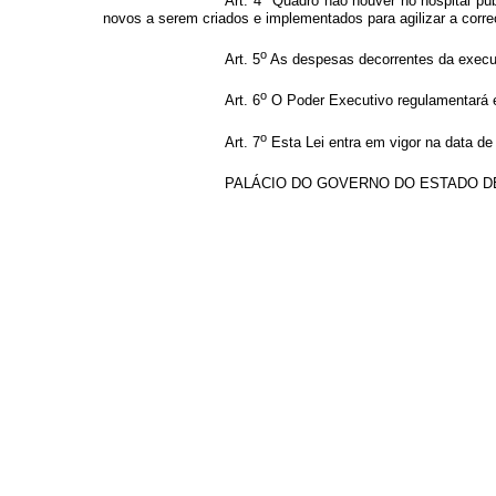
Art. 4
Quadro não houver no hospital púb
novos a serem criados e implementados para agilizar a correç
o
Art. 5
As despesas decorrentes da execuç
o
Art. 6
O Poder Executivo regulamentará est
o
Art. 7
Esta Lei entra em vigor na data de
PALÁCIO DO GOVERNO DO ESTADO DE GO