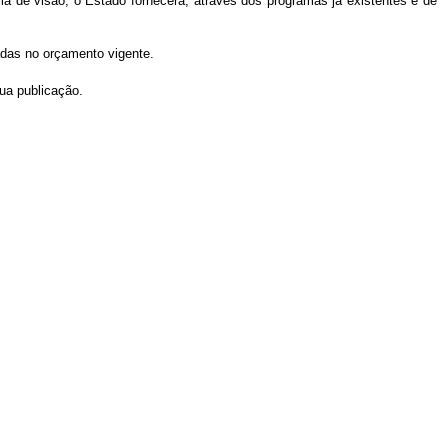
a de visão, o Estado fornecerá, através dos programas já existentes e de
adas no orçamento vigente.
sua publicação.