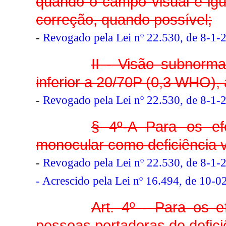
quando o campo visual é igua
correção, quando possível;
-
Revogado pela Lei nº 22.530, de 8-1-
II - Visão subnorma
inferior a 20/70P (0,3 WHO),
-
Revogado pela Lei nº 22.530, de 8-1-
§ 4º-A Para os efe
monocular como deficiência v
-
Revogado pela Lei nº 22.530, de 8-1-
- Acrescido pela Lei nº 16.494, de 10-0
Art. 4º - Para os e
pessoas portadoras de defici