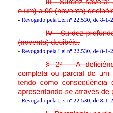
III - Surdez severa:
e um) a 90 (noventa) decibéi
-
Revogado pela Lei nº 22.530, de 8-1-
IV - Surdez profund
(noventa) decibéis.
-
Revogado pela Lei nº 22.530, de 8-1-
§ 2º - A deficiên
completa ou parcial de um
tendo como conseqüência 
apresentando-se através de 
-
Revogado pela Lei nº 22.530, de 8-1-