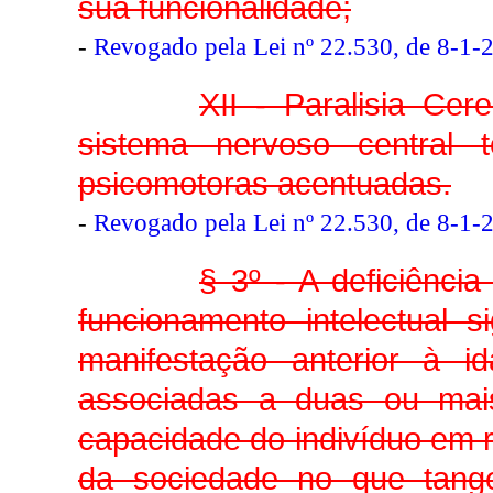
sua funcionalidade;
-
Revogado pela Lei nº 22.530, de 8-1-
XII - Paralisia Ce
sistema nervoso central 
psicomotoras acentuadas.
-
Revogado pela Lei nº 22.530, de 8-1-
§ 3º - A deficiênci
funcionamento intelectual s
manifestação anterior à i
associadas a duas ou mai
capacidade do indivíduo em
da sociedade no que tange