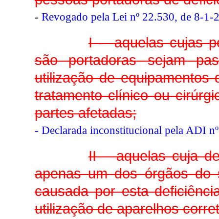
-
Revogado pela Lei nº 22.530, de 8-1-
I - aquelas cujas p
são portadoras sejam pas
utilização de equipamentos 
tratamento clínico ou cirúrg
partes afetadas;
- Declarada inconstitucional pela ADI n
II – aquelas cuja d
apenas um dos órgãos do s
causada por esta deficiênci
utilização de aparelhos corre