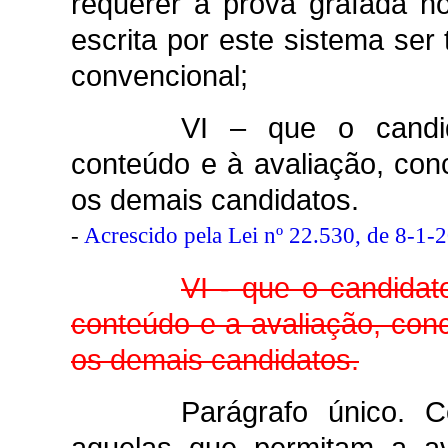
requerer a prova grafada no
escrita por este sistema ser
convencional;
VI – que o candid
conteúdo e à avaliação, co
os demais candidatos.
-
Acrescido pela Lei nº 22.530, de 8-1-
VI - que o candidat
conteúdo e a avaliação, con
os demais candidatos.
Parágrafo único. 
aquelas que permitam a ava