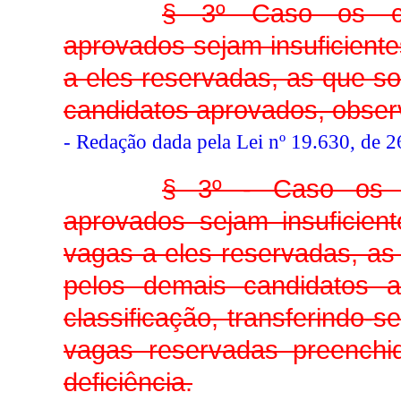
§ 3º Caso os can
aprovados sejam insuficiente
a eles reservadas, as que s
candidatos aprovados, obser
- Redação dada pela Lei nº 19.630, de 
§ 3º - Caso os ca
aprovados sejam insuficien
vagas a eles reservadas, a
pelos demais candidatos 
classificação, transferindo-
vagas reservadas preenchi
deficiência.