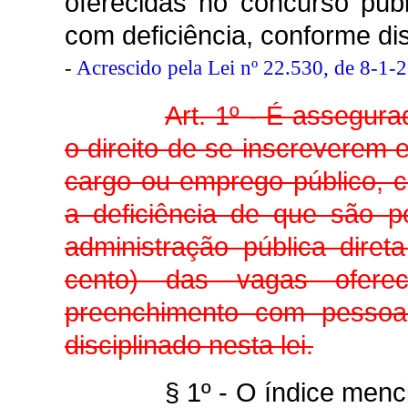
oferecidas no concurso púb
com deficiência, conforme dis
-
Acrescido pela Lei nº 22.530, de 8-1-
Art. 1º - É assegur
o direito de se inscreverem 
cargo ou emprego público, c
a deficiência de que são p
administração pública diret
cento) das vagas ofere
preenchimento com pessoas
disciplinado nesta lei.
§ 1º - O índice menc