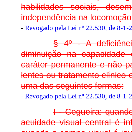
habilidades sociais, des
independência na locomoção,
-
Revogado pela Lei nº 22.530, de 8-1-
§ 4º - A deficiên
diminuição na capacidade
caráter permanente e não pa
lentes ou tratamento clínico
uma das seguintes formas:
-
Revogado pela Lei nº 22.530, de 8-1-
I - Cegueira: quan
acuidade visual central é i