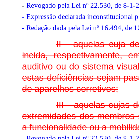
-
Revogado pela Lei nº 22.530, de 8-1-
- Expressão declarada inconstitucional 
- Redação dada pela Lei nº 16.494, de 
II - aquelas cuja d
incida, respectivamente,
auditivo ou do sistema visu
estas deficiências sejam pas
de aparelhos corretivos;
III - aquelas cujas
extremidades dos membros s
a funcionalidade ou a mobili
-
Revogado pela Lei nº 22.530, de 8-1-