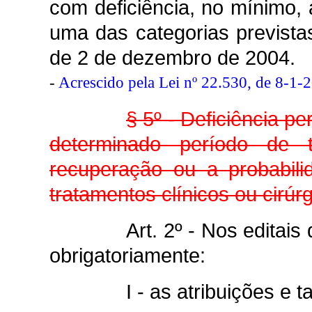
com deficiência, no mínimo
uma das categorias previstas
de 2 de dezembro de 2004.
-
Acrescido pela Lei nº 22.530, de 8-1-
§ 5º - Deficiência p
determinado período de te
recuperação ou a probabili
tratamentos clínicos ou cirúrg
Art. 2º - Nos editai
obrigatoriamente:
I - as atribuições e 