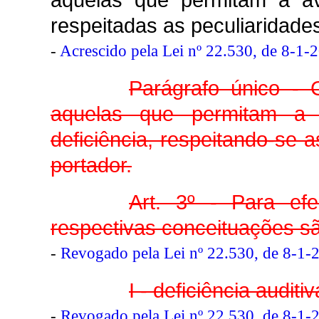
respeitadas as peculiaridades
-
Acrescido pela Lei nº 22.530, de 8-1-
Parágrafo único - 
aquelas que permitam a 
deficiência, respeitando-se 
portador.
Art. 3º - Para efe
respectivas conceituações sã
-
Revogado pela Lei nº 22.530, de 8-1-
I - deficiência auditiv
-
Revogado pela Lei nº 22.530, de 8-1-