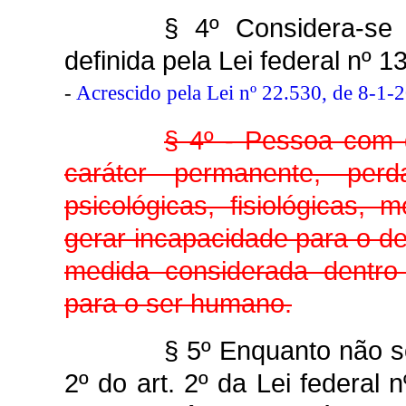
§ 4º Considera-se
definida pela Lei federal nº 1
-
Acrescido pela Lei nº 22.530, de 8-1-
§ 4º - Pessoa com 
caráter permanente, pe
psicológicas, fisiológicas, 
gerar incapacidade para o d
medida considerada dentr
para o ser humano.
§ 5º Enquanto não s
2º do art. 2º da Lei federal