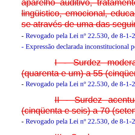
aparelho auditivo, tratament
lingüistico, emocional, educa
se através de uma das segui
-
Revogado pela Lei nº 22.530, de 8-1-
- Expressão declarada inconstitucional 
I - Surdez modera
(quarenta e um) a 55 (cinqüen
-
Revogado pela Lei nº 22.530, de 8-1-
II - Surdez acent
(cinqüenta e seis) a 70 (seten
-
Revogado pela Lei nº 22.530, de 8-1-