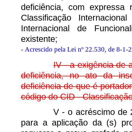
deficiência, com expressa 
Classificação Internacion
Internacional de Funcion
existente;
-
Acrescido pela Lei nº 22.530, de 8-1-
IV - a exigência de
deficiência, no ato da in
deficiência de que é portado
código do CID - Classificaçã
V - o acréscimo de 
para a aplicação da (s) pr