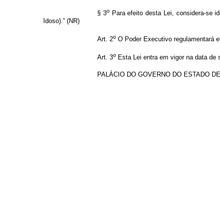
o
§ 3
Para efeito desta Lei, considera-se i
Idoso).” (NR)
o
Art. 2
O Poder Executivo regulamentará est
o
Art. 3
Esta Lei entra em vigor na data de 
PALÁCIO DO GOVERNO DO ESTADO DE GOIÁS