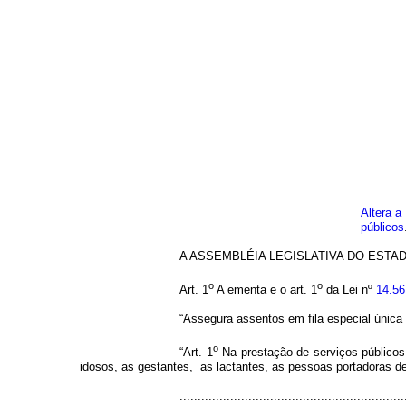
Altera a
públicos
A ASSEMBLÉIA LEGISLATIVA DO ESTADO 
o
o
Art. 1
A ementa e o art. 1
da Lei nº
14.56
“Assegura assentos em fila especial única 
o
“Art. 1
Na prestação de serviços públicos 
idosos, as gestantes, as lactantes, as pessoas portadoras d
..............................................................