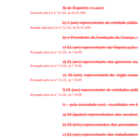
8) de Esportes e Lazer;
-
Acrescido pela Lei nº 13.525, de 05-10-1999
.
b) 1 (um) representante de entidade públic
-
Redação dada pela Lei nº 13.525, de 05-10-1999
.
b) o Presidente da Fundação da Criança, 
c) 01 (um) representante da Organização 
-
Revogado pela Lei nº 13.525, de 7-10-99
.
d) 01 (um) representante dos governos mu
-
Revogado pela Lei nº 13.525, de 7-10-99
.
e) 01 (um) representante do órgão respon
-
Revogado pela Lei nº 13.525, de 7-10-99
.
f) 01 (um) representante de entidades públ
-
Revogado pela Lei nº 13.525, de 7-10-99
.
II - pela sociedade civil, escolhidos em f
a) 04 (quatro) representantes dos usuários
b) 03 (três) representantes dos prestador
c) 01 (um) representante dos trabalhadore