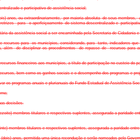
entralizado e participativo de assistência social;
 (dois) anos, ou extraordinariamente, por maioria absoluta de seus membro
trizes para o aperfeiçoamento do sistema descentralizado e participativo
tária da assistência social a ser encaminhada pela Secretaria de Cidadania e
de recursos para os municípios, considerando, para tanto, indicadores que
enda, além de disciplinar os procedimentos de repasse de recursos para
e recursos financeiros aos municípios, a título de participação no custeio do 
s recursos, bem como os ganhos sociais e o desempenho dos programas e pro
rovar os programas anuais e plurianuais do Fundo Estadual de Assistência Soci
erno;
suas decisões.
zoito) membros titulares e respectivos suplentes, assegurada a paridade entr
nte) membros titulares e respectivos suplentes, assegurada a paridade entre 
2 (dois) anos, permitida uma única recondução e serão nomeados pelo Gover