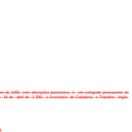
ro de 1995, com alterações posteriores, é um colegiado permanente de
56, de 16 de abril de 1 999, a Secretaria de Cidadania e Trabalho, órgão
l;