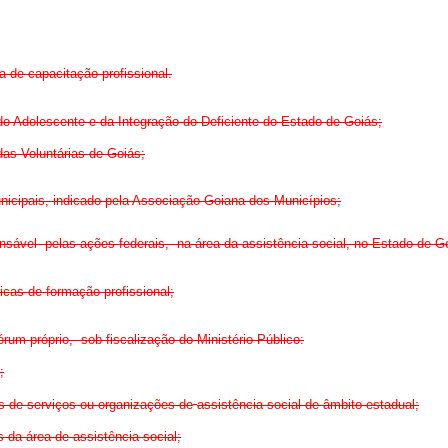
a de capacitação profissional.
do Adolescente e da Integração do Deficiente do Estado de Goiás;
das Voluntárias de Goiás;
nicipais, indicado pela Associação Goiana dos Municípios;
sável pelas ações federais, na área da assistência social, no Estado de G
icas de formação profissional;
órum próprio, sob fiscalização do Ministério Público:
;
es de serviços ou organizações de
assistência social de âmbito estadual;
s da área de assistência social;