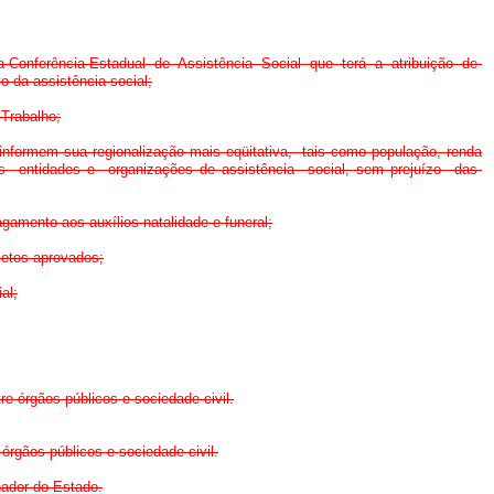
s, a Conferência Estadual de Assistência Social que terá a atribuição de
 da assistência social;
 Trabalho;
 informem sua regionalização mais eqüitativa, tais como população, renda
 as entidades e organizações de assistência social, sem prejuízo das
pagamento aos auxílios natalidade e funeral;
jetos aprovados;
al;
e órgãos públicos e sociedade civil.
órgãos públicos e sociedade civil.
nador do Estado.