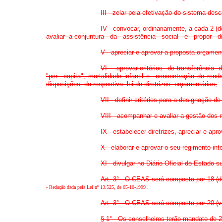
III - zelar pela efetivação do sistema desc
IV - convocar, ordinariamente, a cada 2
avaliar a conjuntura da assistência social e propor dire
V - apreciar e aprovar a proposta orçamen
VI - aprovar critérios de transferência 
"per capita", mortalidade infantil e concentração de r
disposições da respectiva lei de diretrizes orçamentárias;
VII - definir critérios para a designação d
VIII - acompanhar e avaliar a gestão do
IX - estabelecer diretrizes, apreciar e ap
X - elaborar e aprovar o seu regimento int
XI - divulgar no Diário Oficial do Estado 
Art. 3° - O CEAS será composto por 18 (de
-
Redação dada pela Lei nº 13.525, de 05-10-1999
.
Art. 3° - O CEAS será composto por 20 (vi
§ 1° - Os conselheiros terão mandato de 