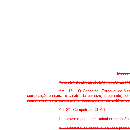
Dispõe 
A ASSEMBLÉIA LEGISLATIVA DO ESTADO D
Art. 1° - O Conselho Estadual de Assi
composição paritária e caráter deliberativo, integrando, 
responsável pela execução e coordenação da política esta
Art. 2° - Compete ao CEAS:
I - aprovar a política estadual de assistênc
II - normatizar as ações e regular a prest