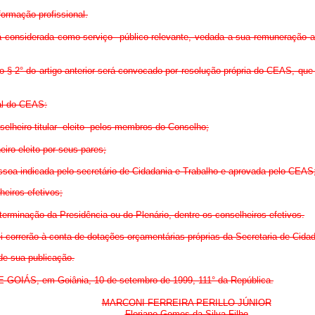
formação profissional.
considerada como serviço público relevante, vedada a sua remuneração a qu
 do § 2° do artigo anterior será convocado por resolução própria do CEAS, que 
nal do CEAS:
elheiro titular eleito pelos membros do Conselho;
eiro eleito por seus pares;
essoa indicada pelo secretário de Cidadania e Trabalho e aprovada pelo CEAS
heiros efetivos;
determinação da Presidência ou do
Plenário, dentre os conselheiros efetivos.
ei correrão à conta de dotações orçamentárias próprias da Secretaria de Cida
 de sua publicação.
ÁS, em Goiânia, 10 de setembro de 1999, 111° da República.
MARCONI FERREIRA PERILLO JÚNIOR
Floriano Gomes da Silva Filho