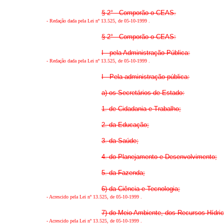
§ 2° - Comporão o CEAS.
-
Redação dada pela Lei nº 13.525, de 05-10-1999
.
§ 2° - Comporão o CEAS:
I - pela Administração Pública:
-
Redação dada pela Lei nº 13.525, de 05-10-1999
.
I - Pela administração pública:
a) os Secretários de Estado:
1. de Cidadania e Trabalho;
2. da Educação;
3. da Saúde;
4. do Planejamento e Desenvolvimento;
5. da Fazenda;
6) da Ciência e Tecnologia;
-
Acrescido pela Lei nº 13.525, de 05-10-1999
.
7) do Meio Ambiente, dos Recursos Hídric
-
Acrescido pela Lei nº 13.525, de 05-10-1999
.