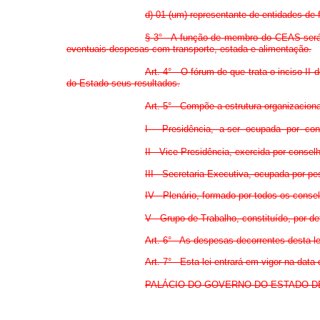
d) 01 (um) representante de entidades de 
§ 3° - A função de membro do CEAS será 
eventuais despesas com transporte, estada e alimentação.
Art. 4° - O fórum de que trata o inciso II
do Estado seus resultados.
Art. 5° - Compõe a estrutura organizacio
I - Presidência, a ser ocupada por cons
II - Vice-Presidência, exercida por conselh
III - Secretaria-Executiva, ocupada por p
IV - Plenário, formado por todos os consel
V - Grupo de Trabalho, constituído, por 
Art. 6° - As despesas decorrentes desta l
Art. 7° - Esta lei entrará em vigor na data
PALÁCIO DO GOVERNO DO ESTADO DE GOI