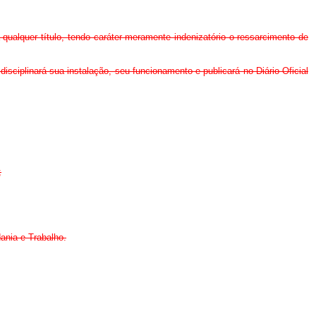
alquer título, tendo caráter meramente indenizatório o ressarcimento de
disciplinará sua instalação, seu funcionamento e publicará no Diário Oficial
;
dania e Trabalho.