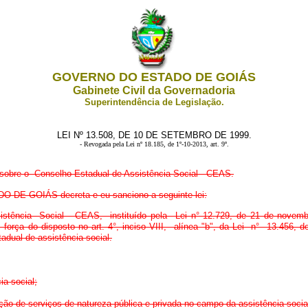
GOVERNO DO ESTADO DE GOIÁS
Gabinete Civil da Governadoria
Superintendência de Legislação.
LEI Nº 13.508, DE 10 DE SETEMBRO DE 1999.
-
Revogada pela Lei nº 18.185, de 1º-10-2013, art. 9º
.
sobre o Conselho Estadual de Assistência Social - CEAS.
E GOIÁS decreta e eu sanciono a seguinte lei:
stência Social - CEAS, instituído pela Lei n° 12.729, de 21 de novemb
por força do disposto no art. 4°, inciso VIII, alínea "b", da Lei n° 13.4
dual de assistência social.
ia social;
ação de serviços de natureza pública e privada no campo da assistência socia