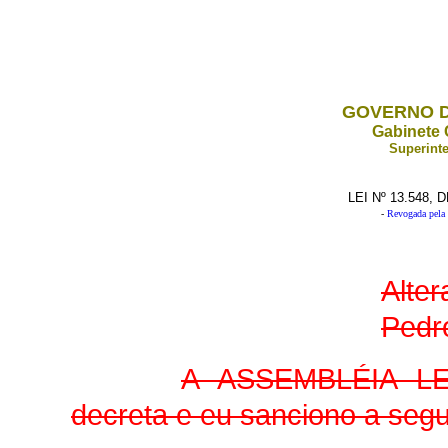
GOVERNO D
Gabinete 
Superinte
LEI Nº 13.548,
-
Revogada pela 
Alte
Pedro
A ASSEMBLÉIA L
decreta e eu sanciono a segui