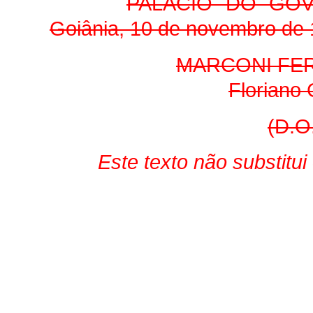
PALÁCIO DO GO
Goiânia, 10 de novembro de 
MARCONI FER
Floriano 
(D.O
Este texto não substitu