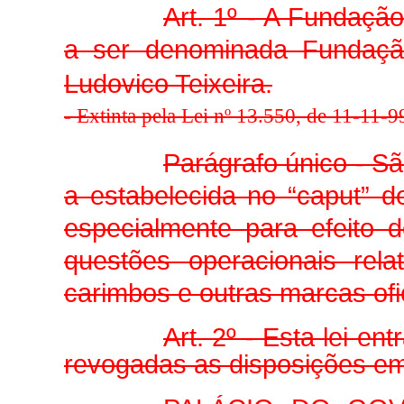
Art. 1º - A Fundaçã
a ser denominada Fundaçã
Ludovico Teixeira.
- Extinta pela Lei nº 13.550, de 11-11-99,
Parágrafo único - S
a estabelecida no “caput” de
especialmente para efeito d
questões operacionais rel
carimbos e outras marcas ofic
Art. 2º - Esta lei en
revogadas as disposições em