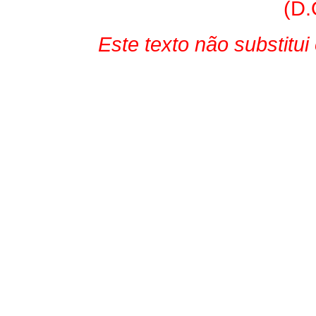
(D.
Este texto não substitu