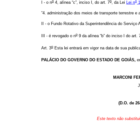
o
o
o
I - o n
4, alínea “c”, inciso I, do art. 7
, da Lei
Lei n
1
”4. administração dos meios de transporte terrestre e
II - o Fundo Rotativo da Superintendência do Serviço 
o
III - é revogado o n
9 da alínea “b” do inciso I do art. 
o
Art. 3
Esta lei entrará em vigor na data de sua public
PALÁCIO DO GOVERNO DO ESTADO DE GOIÁS,
e
MARCONI FE
J
(D.O. de 2
Este texto não substitu