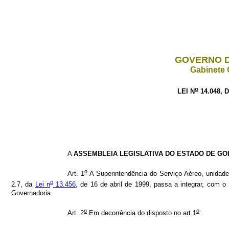
GOVERNO D
Gabinete 
o
LEI N
14.048, 
A
ASSEMBLEIA LEGISLATIVA DO ESTADO DE GO
o
Art. 1
A Superintendência do Serviço Aéreo, unidade 
o
2.7, da
Lei n
13.456
, de 16 de abril de 1999, passa a integrar, com o 
Governadoria.
o
o
Art. 2
Em decorrência do disposto no art.1
: