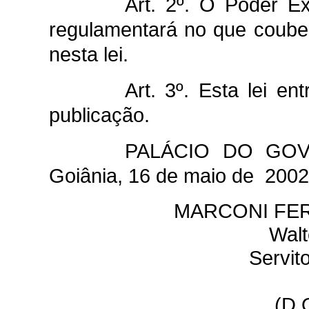
Art. 2º. O Poder Ex
regulamentará no que couber 
nesta lei.
Art. 3º. Esta lei en
publicação.
PALÁCIO DO GO
Goiânia, 16 de maio de 2002
MARCONI FER
Walte
Servit
(D.