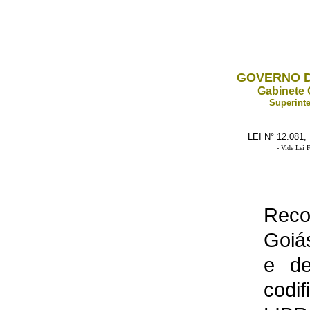
GOVERNO D
Gabinete 
Superinte
LEI N° 12.081
- Vide Lei 
Rec
Goiá
e de
codi