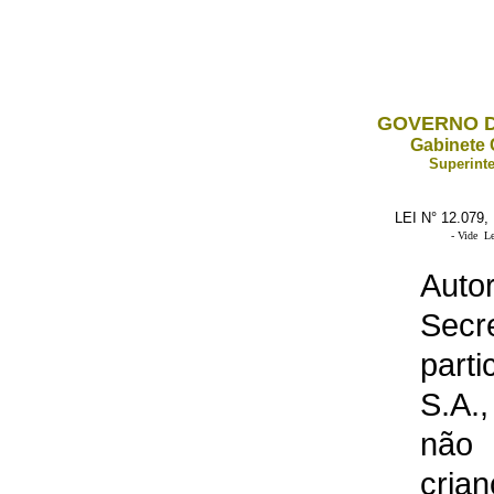
GOVERNO D
Gabinete 
Superinte
LEI N° 12.079
- Vide Le
Auto
Secr
part
S.A.
não
cria