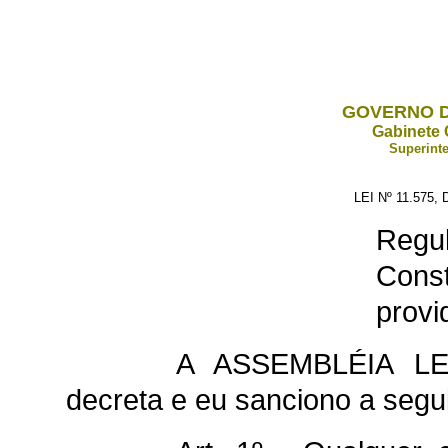
GOVERNO D
Gabinete 
Superinte
LEI Nº 11.575
Reg
Con
provi
A ASSEMBLÉIA L
decreta e eu sanciono a seguin