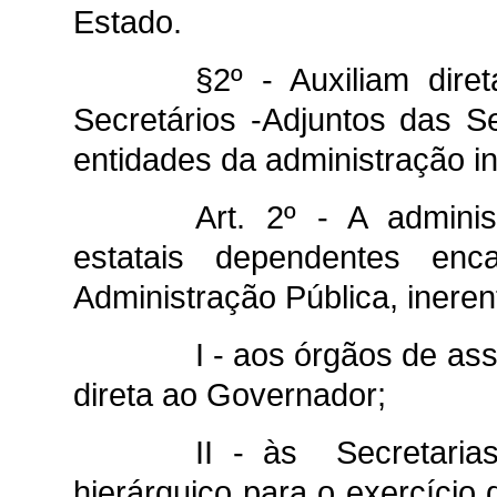
Estado.
§2º - Auxiliam dir
Secretários -Adjuntos das S
entidades da administração ind
Art. 2º - A adminis
estatais dependentes enc
Administração Pública, ineren
I - aos órgãos de a
direta ao Governador;
II - às Secretaria
hierárquico para o exercíci