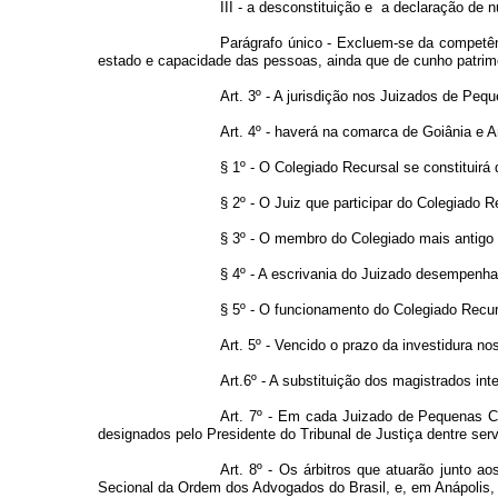
III - a desconstituição e a declaração de 
Parágrafo único - Excluem-se da competênci
estado e capacidade das pessoas, ainda que de cunho patrimo
Art. 3º - A jurisdição nos Juizados de Peq
Art. 4º - haverá na comarca de Goiânia e
§ 1º - O Colegiado Recursal se constituirá 
§ 2º - O Juiz que participar do Colegiado
§ 3º - O membro do Colegiado mais antigo 
§ 4º - A escrivania do Juizado desempenhar
§ 5º - O funcionamento do Colegiado Recur
Art. 5º - Vencido o prazo da investidura n
Art.6º - A substituição dos magistrados in
Art. 7º - Em cada Juizado de Pequenas Ca
designados pelo Presidente do Tribunal de Justiça dentre serv
Art. 8º - Os árbitros que atuarão junto
Secional da Ordem dos Advogados do Brasil, e, em Anápolis,