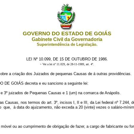
GOVERNO DO ESTADO DE GOIÁS
Gabinete Civil da Governadoria
Superintendência de Legislação.
LEI Nº 10.099, DE 15 DE OUTUBRO DE 1986.
-
Ver a lei nº 11.029, de 28-11-1989, art. 4º
.
obre a criação dos Juizados de pequenas Causas de á outras providências.
 GOIÁS decreta e eu sanciono a seguinte lei:
2º e 3º juizados de Pequenas Causas e 1 (um) na comarca de Anápolis.
 Causas, nos termos do art. 3º, incisos I, II e III, da Lei federal nº 7.244,
o que, à data do ajuizamento, não exceda a 20 (vinte) vezes o salário-mínim
a móvel ou ao cumprimento de obrigação de fazer, a cargo de fabricante ou f