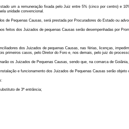
 Estado um a remuneração fixada pelo Juiz entre 5% (cinco por centro) e 1
uela unidade convencional.
uizados de Pequenas Causas, será prestada por Procuradores do Estado ou adv
o nos feitos dos Juizados de pequenas Causas serão desempenhadas por Prom
onciliadores dos Juizados de pequenas Causas, nas férias, licenças, impedime
s primeiros casos, pelo Diretor do Foro e, nos demais, pelo juiz do process
ncionarão os Juizados de Pequenas Causas, sendo que, na comarca de Goiânia
instalação e funcionamento dos Juizados de Pequenas Causas serão objeto d
s:
Substituto de 3ª entrância;