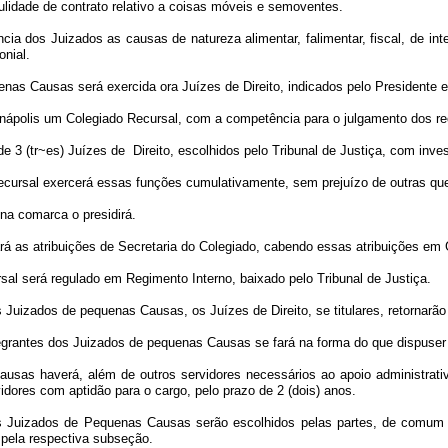
nulidade de contrato relativo a coisas móveis e semoventes.
a dos Juizados as causas de natureza alimentar, falimentar, fiscal, de inte
nial.
uenas Causas será exercida ora Juízes de Direito, indicados pelo Presidente e
 Anápolis um Colegiado Recursal, com a competência para o julgamento dos r
de 3 (tr~es) Juízes de Direito, escolhidos pelo Tribunal de Justiça, com inve
 Recursal exercerá essas funções cumulativamente, sem prejuízo de outras q
na comarca o presidirá.
á as atribuições de Secretaria do Colegiado, cabendo essas atribuições em G
sal será regulado em Regimento Interno, baixado pelo Tribunal de Justiça.
os Juizados de pequenas Causas, os Juízes de Direito, se titulares, retornarã
tegrantes dos Juizados de pequenas Causas se fará na forma do que dispuser a
usas haverá, além de outros servidores necessários ao apoio administrati
idores com aptidão para o cargo, pelo prazo de 2 (dois) anos.
 aos Juizados de Pequenas Causas serão escolhidos pelas partes, de comum
 pela respectiva subseção.