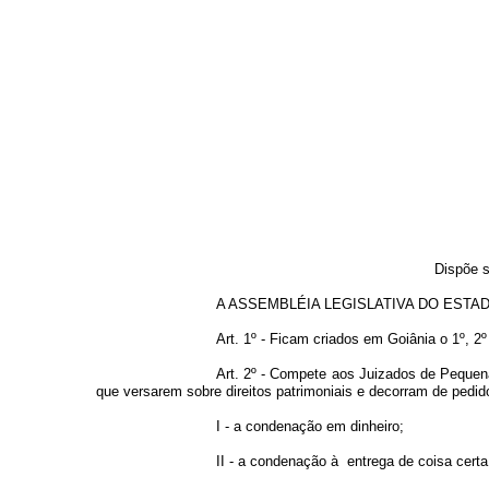
Dispõe s
A ASSEMBLÉIA LEGISLATIVA DO ESTADO DE
Art. 1º - Ficam criados em Goiânia o 1º, 
Art. 2º - Compete aos Juizados de Pequenas
que versarem sobre direitos patrimoniais e decorram de pedid
I - a condenação em dinheiro;
II - a condenação à entrega de coisa cert