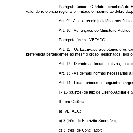
Parágrafo único - O árbitro perceberá do
valor de referência regional e limitado o máximo ao dobro daq
Art. 9º - A assistência judiciária, nos J
Art. 10 - As funções do Ministério Públic
Parágrafo único - VETADO.
Art. 11 - Os Escrivães-Secretários e os C
preferência pertencentes ao mesmo órgão, designados, nos doi
Art. 12 - Durante as férias coletivas, fu
Art. 13 - As demais normas necessárias á 
Art. 14 - Ficam criados os seguintes cargo
I - 15 (quinze) de juiz de Direito Auxiliar e 
II - em Goiânia:
a) VETADO;
b) 3 (três) de Escrivão-Secretário;
c) 3 (três) de Conciliador;