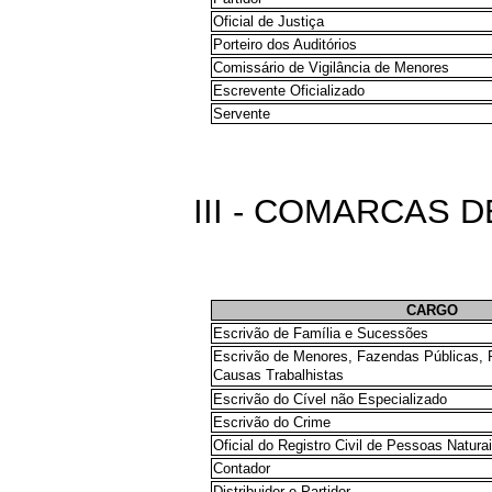
Oficial de Justiça
Porteiro dos Auditórios
Comissário de Vigilância de Menores
Escrevente Oficializado
Servente
III - COMARCAS 
CARGO
Escrivão de Família e Sucessões
Escrivão de Menores, Fazendas Públicas, R
Causas
Trabalhistas
Escrivão do Cível não Especializado
Escrivão do Crime
Oficial do Registro Civil de Pessoas Natura
Contador
Distribuidor e Partidor