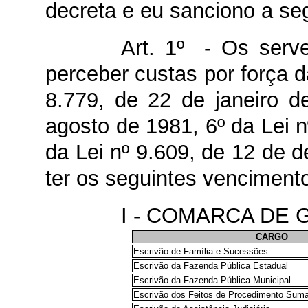
decreta e eu sanciono a seg
Art. 1º - Os serve
perceber custas por força d
8.779, de 22 de janeiro d
agosto de 1981, 6º da Lei 
da Lei nº 9.609, de 12 d
ter os seguintes venciment
I - COMARCA DE 
CARGO
Escrivão de Família e Sucessões
Escrivão da Fazenda Pública Estadual
Escrivão da Fazenda Pública Municipal
Escrivão dos Feitos de Procedimento Sum