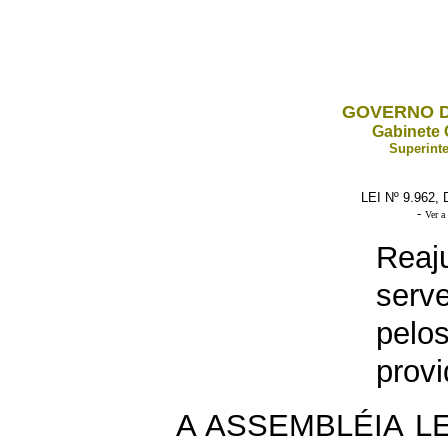
GOVERNO D
Gabinete 
Superinte
LEI Nº 9.962,
-
Ver a
Rea
serv
pel
provi
A ASSEMBLÉIA L