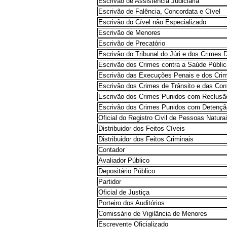
Escrivão de Assistência Judiciária
Escrivão de Falência, Concordata e Cível
Escrivão do Cível não Especializado
Escrivão de Menores
Escrivão de Precatório
Escrivão do Tribunal do Júri e dos Crimes 
Escrivão dos Crimes contra a Saúde Públi
Escrivão das Execuções Penais e dos Crim
Escrivão dos Crimes de Trânsito e das Co
Escrivão dos Crimes Punidos com Reclusã
Escrivão dos Crimes Punidos com Detençã
Oficial do Registro Civil de Pessoas Natura
Distribuidor dos Feitos Cíveis
Distribuidor dos Feitos Criminais
Contador
Avaliador Público
Depositário Público
Partidor
Oficial de Justiça
Porteiro dos Auditórios
Comissário de Vigilância de Menores
Escrevente Oficializado