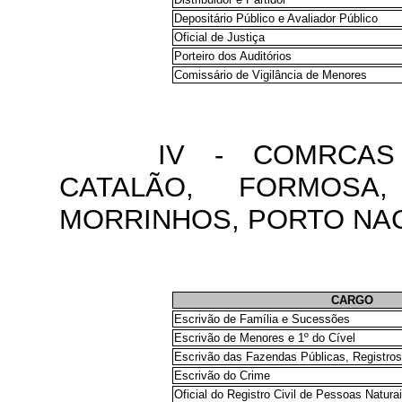
Depositário Público e Avaliador Público
Oficial de Justiça
Porteiro dos Auditórios
Comissário de Vigilância de Menores
IV - COMRCAS 
CATALÃO, FORMOSA,
MORRINHOS, PORTO NAC
CARGO
Escrivão de Família e Sucessões
Escrivão de Menores e 1º do Cível
Escrivão das Fazendas Públicas, Registros 
Escrivão do Crime
Oficial do Registro Civil de Pessoas Natura