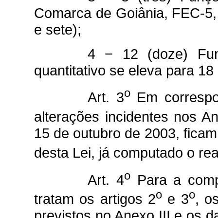
Comarca de Goiânia, FEC-5, c
e sete);
4 − 12 (doze) Fun
quantitativo se eleva para 18 
o
Art. 3
Em correspon
alterações incidentes nos 
15 de outubro de 2003, ficam
desta Lei, já computado o rea
o
Art. 4
Para a compa
o
o
tratam os artigos 2
e 3
, o
previstos no Anexo III e os d