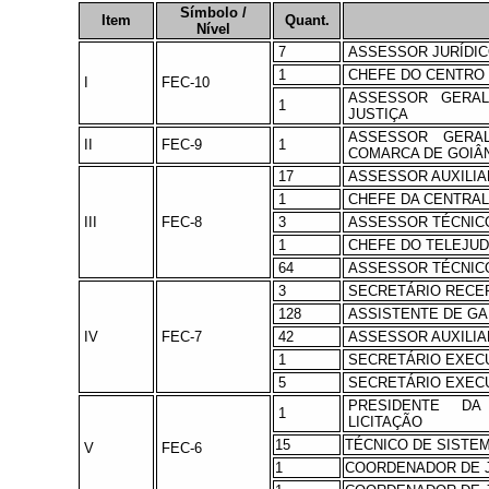
Símbolo /
Item
Quant.
Nível
7
ASSESSOR JURÍDI
1
CHEFE DO CENTRO
I
FEC-10
ASSESSOR GERA
1
JUSTIÇA
ASSESSOR GERA
II
FEC-9
1
COMARCA DE GOIÂ
17
ASSESSOR AUXILIAR
1
CHEFE DA CENTRAL
III
FEC-8
3
ASSESSOR TÉCNICO
1
CHEFE DO TELEJUD
64
ASSESSOR TÉCNIC
3
SECRETÁRIO RECEP
128
ASSISTENTE DE G
IV
FEC-7
42
ASSESSOR AUXILIAR
1
SECRETÁRIO EXECU
5
SECRETÁRIO EXECU
PRESIDENTE D
1
LICITAÇÃO
15
TÉCNICO DE SISTE
V
FEC-6
1
COORDENADOR DE 