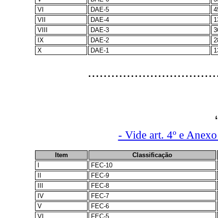
VI
DAE-5
4
VII
DAE-4
1
VIII
DAE-3
3
IX
DAE-2
2
X
DAE-1
1
................................
- Vide art. 4º e Anex
Item
Classificação
I
FEC-10
II
FEC-9
III
FEC-8
IV
FEC-7
V
FEC-6
VI
FEC-5