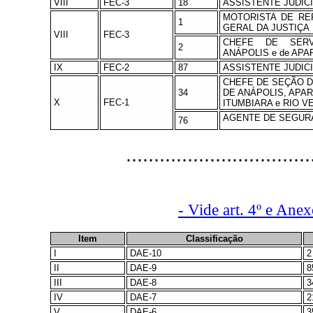
VIII
FEC-3
18
ASSISTENTE JUDICI
MOTORISTA DE RE
1
GERAL DA JUSTIÇA
VIII
FEC-3
CHEFE DE SERV
2
ANÁPOLIS e de APA
IX
FEC-2
87
ASSISTENTE JUDICI
CHEFE DE SEÇÃO D
34
DE ANÁPOLIS, APA
X
FEC-1
ITUMBIARA e RIO V
AGENTE DE SEGUR
76
................................
- Vide art. 4º e Ane
Item
Classificação
I
DAE-10
2
II
DAE-9
8
III
DAE-8
3
IV
DAE-7
2
V
DAE-6
3