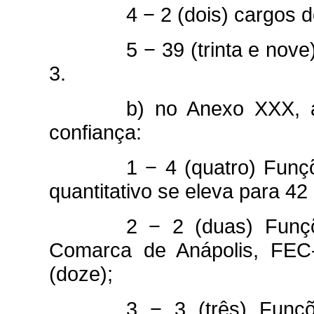
4 − 2 (dois) cargos d
5 − 39 (trinta e nove
3.
b) no Anexo XXX, a
confiança:
1 − 4 (quatro) Funçõ
quantitativo se eleva para 42 
2 − 2 (duas) Funç
Comarca de Anápolis, FEC-5
(doze);
3 − 3 (três) Funç