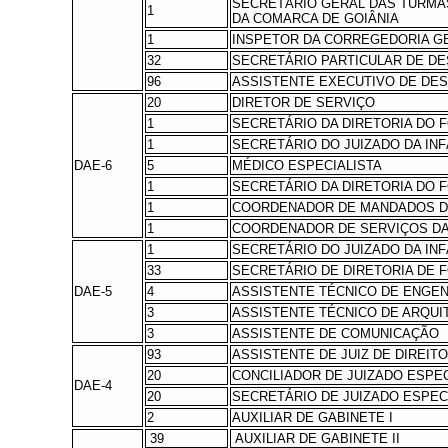
SECRETÁRIO GERAL DAS TURMAS
1
DA COMARCA DE GOIÂNIA
1
INSPETOR DA CORREGEDORIA GE
32
SECRETÁRIO PARTICULAR DE 
96
ASSISTENTE EXECUTIVO DE D
20
DIRETOR DE SERVIÇO
1
SECRETÁRIO DA DIRETORIA DO 
1
SECRETÁRIO DO JUIZADO DA INF
DAE-6
5
MÉDICO ESPECIALISTA
1
SECRETÁRIO DA DIRETORIA DO 
1
COORDENADOR DE MANDADOS DA
1
COORDENADOR DE SERVIÇOS DA
1
SECRETÁRIO DO JUIZADO DA IN
33
SECRETÁRIO DE DIRETORIA DE 
DAE-5
4
ASSISTENTE TÉCNICO DE ENGE
3
ASSISTENTE TÉCNICO DE ARQUI
3
ASSISTENTE DE COMUNICAÇÃO
93
ASSISTENTE DE JUIZ DE DIREIT
20
CONCILIADOR DE JUIZADO ESPE
DAE-4
20
SECRETÁRIO DE JUIZADO ESPEC
2
AUXILIAR DE GABINETE I
39
AUXILIAR DE GABINETE II