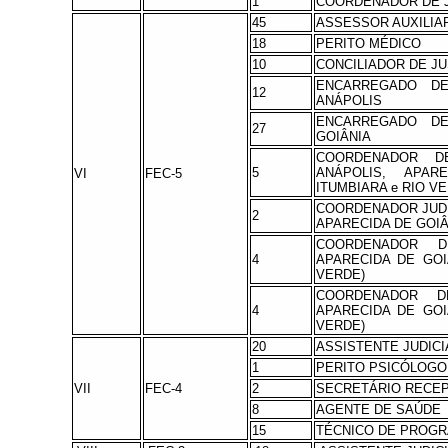
1
COORDENADOR DE J
45
ASSESSOR AUXILIAR
18
PERITO MÉDICO
10
CONCILIADOR DE J
ENCARREGADO DE
12
ANÁPOLIS
ENCARREGADO DE
27
GOIÂNIA
COORDENADOR D
5
ANÁPOLIS, APAR
VI
FEC-5
ITUMBIARA e RIO V
COORDENADOR JUDI
2
APARECIDA DE GOIÂ
COORDENADOR 
4
APARECIDA DE GOI
VERDE)
COORDENADOR 
4
APARECIDA DE GOI
VERDE)
20
ASSISTENTE JUDICIÁ
1
PERITO PSICÓLOGO
VII
FEC-4
2
SECRETÁRIO RECEP
8
AGENTE DE SAÚDE
15
TÉCNICO DE PROG