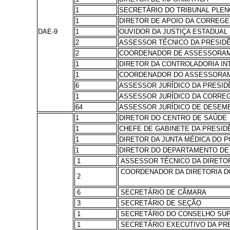
1
SECRETÁRIO DO TRIBUNAL PLEN
1
DIRETOR DE APOIO DA CORREGE
DAE-9
1
OUVIDOR DA JUSTIÇA ESTADUAL
2
ASSESSOR TÉCNICO DA PRESID
2
COORDENADOR DE ASSESSORAM
1
DIRETOR DA CONTROLADORIA IN
1
COORDENADOR DO ASSESSORAM
6
ASSESSOR JURÍDICO DA PRESID
1
ASSESSOR JURÍDICO DA CORREG
64
ASSESSOR JURÍDICO DE DESE
1
DIRETOR DO CENTRO DE SAÚDE
1
CHEFE DE GABINETE DA PRESID
1
DIRETOR DA JUNTA MÉDICA DO P
1
DIRETOR DO DEPARTAMENTO DE
1
ASSESSOR TÉCNICO DA DIRETO
COORDENADOR DA DIRETORIA D
2
6
SECRETÁRIO DE CÂMARA
3
SECRETÁRIO DE SEÇÃO
1
SECRETÁRIO DO CONSELHO SUP
1
SECRETÁRIO EXECUTIVO DA PR