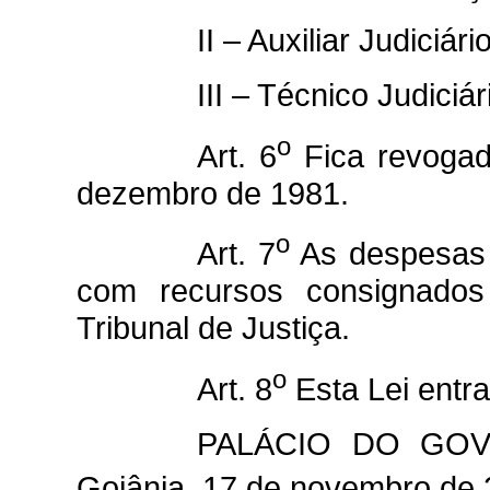
II – Auxiliar Judiciári
III – Técnico Judiciár
o
Art. 6
Fica revogad
dezembro de 1981.
o
Art. 7
As despesas 
com recursos consignado
Tribunal de Justiça.
o
Art. 8
Esta Lei entra
PALÁCIO DO GO
Goiânia, 17 de novembro de 