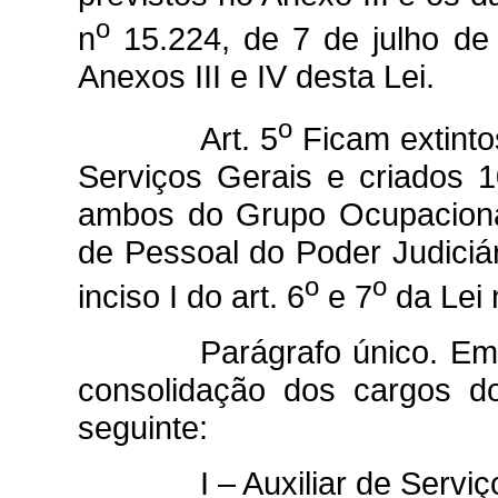
o
n
15.224, de 7 de julho de
Anexos III e IV desta Lei.
o
Art. 5
Ficam extinto
Serviços Gerais e criados 1
ambos do Grupo Ocupaciona
de Pessoal do Poder Judiciá
o
o
inciso I do art. 6
e 7
da Lei 
Parágrafo único. Em 
consolidação dos cargos d
seguinte:
I – Auxiliar de Servi