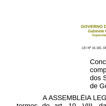
GOVERNO D
Gabinete 
Superinte
o
LEI N
16.165, 
Conc
comp
dos S
de Go
A ASSEMBLÉIA LEG
termos do art. 10, VIII, d