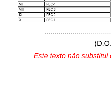
VII
FEC-4
VIII
FEC-3
IX
FEC-2
X
FEC-1
................................
(D.O
Este texto não substitui