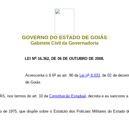
GOVERNO DO ESTADO DE GOIÁS
Gabinete Civil da Governadoria
o
LEI N
16.362, DE 06 DE OUTUBRO DE 2008.
o
o
Acrescenta o § 6
ao art. 90 da
Lei n
8.033
, de 02 de dezem
de Goiás.
 nos termos do art. 10 da
Constituição Estadual
, decreta e eu sanciono a 
 de 1975, que dispõe sobre o Estatuto dos Policiais Militares do Estado d