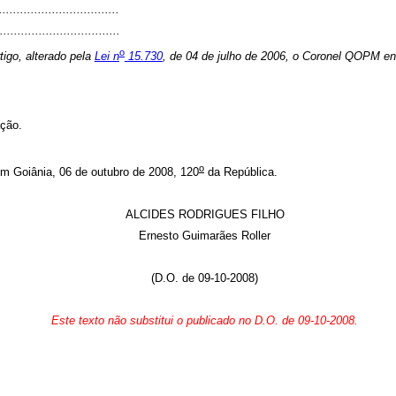
.................................
..................................
o
tigo, alterado pela
Lei n
15.730
, de 04 de julho de 2006, o Coronel QOPM e
ação.
o
iânia, 06 de outubro de 2008, 120
da República.
ALCIDES RODRIGUES FILHO
Ernesto Guimarães Roller
(D.O. de 09-10-2008)
Este texto não substitui o publicado no D.O. de 09-10-2008.