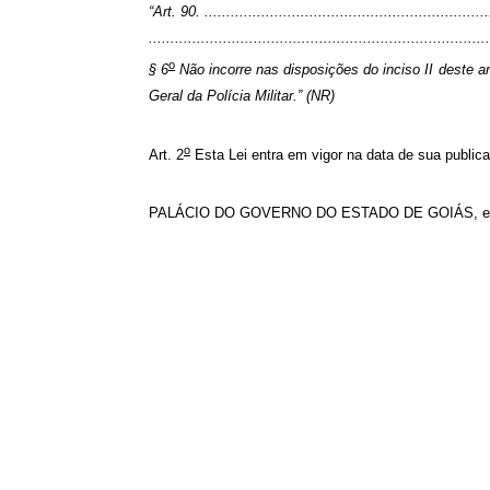
“Art. 90. ..................................................................
..............................................................................
o
§ 6
Não incorre nas disposições do inciso II deste ar
Geral da Polícia Militar.” (NR)
o
Art. 2
Esta Lei entra em vigor na data de sua public
PALÁCIO DO GOVERNO DO ESTADO DE GOIÁS, em Go