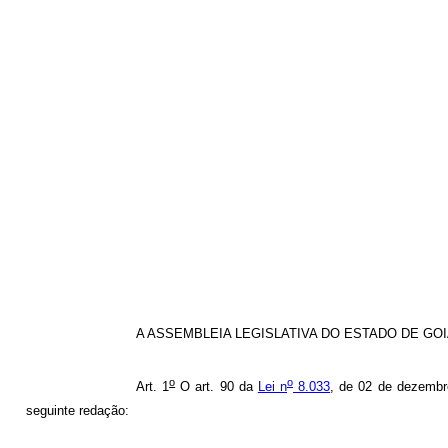
A ASSEMBLEIA LEGISLATIVA DO ESTADO DE GOIÁS,
o
o
Art. 1
O art. 90 da
Lei n
8.033
, de 02 de dezembro
seguinte redação: