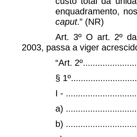
custo total da uni
enquadramento, nos 
caput
.” (NR)
Art. 3º O art. 2º d
2003, passa a viger acrescid
“Art. 2º.......................
§ 1º............................
I - .............................
a) .............................
b) .............................