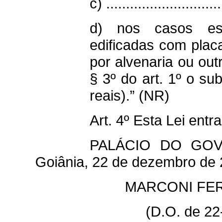
c) .............................
d) nos casos esp
edificadas com plac
por alvenaria ou out
§ 3º do art. 1º o su
reais).” (NR)
Art. 4º Esta Lei ent
PALÁCIO DO GO
Goiânia, 22 de dezembro de 
MARCONI FER
(D.O. de 22