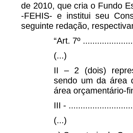
de 2010, que cria o Fundo Es
-FEHIS- e institui seu Con
seguinte redação, respectiv
“Art. 7º ......................
(...)
II – 2 (dois) repr
sendo um da área de
área orçamentário-fi
III - ...........................
(...)