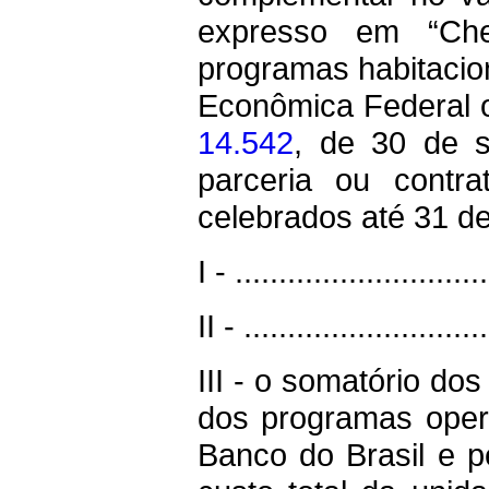
expresso em “Che
programas habitacio
Econômica Federal o
14.542
, de 30 de s
parceria ou contr
celebrados até 31 d
I - .............................
II - ............................
III - o somatório do
dos programas oper
Banco do Brasil e p