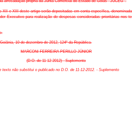
te da arrecadação própria da Junta Comercial do Estado de Goiás –JUCEG–.
cisos XII e XIII deste artigo serão depositadas em conta específica, de
oder Executivo para realização de despesas consideradas prioritárias nos
o.
ia, 10 de dezembro de 2012, 124º da República.
MARCONI FERREIRA PERILLO JÚNIOR
(D.O. de 11-12-2012) - Suplemento
e texto não substitui o publicado no D.O. de 11-12-2012. - Suplemento