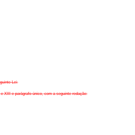
uinte Lei:
 e XIII e parágrafo único, com a seguinte redação: