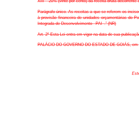
XIII – 20% (vinte por cento) da receita bruta decorren
Parágrafo único. As receitas a que se referem os in
à provisão financeira de unidades orçamentárias do P
Integrada de Desenvolvimento –PAI–.” (NR)
Art. 2º Esta Lei entra em vigor na data de sua publicaçã
PALÁCIO DO GOVERNO DO ESTADO DE GOIÁS, em Goiân
Est