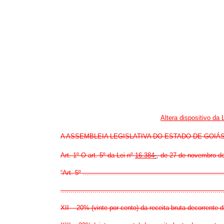
Altera dispositivo da
A ASSEMBLEIA LEGISLATIVA DO ESTADO DE GOIÁS, nos t
Art. 1º O art. 5º da Lei nº
16.384
, de 27 de novembro de
“Art. 5º .......................................................................
.................................................................................
XII – 20% (vinte por cento) da receita bruta decorrent