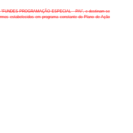
nominada “FUNDES PROGRAMAÇÃO ESPECIAL – PAI”, e destinam-se
 termos estabelecidos em programa constante do Plano de Ação