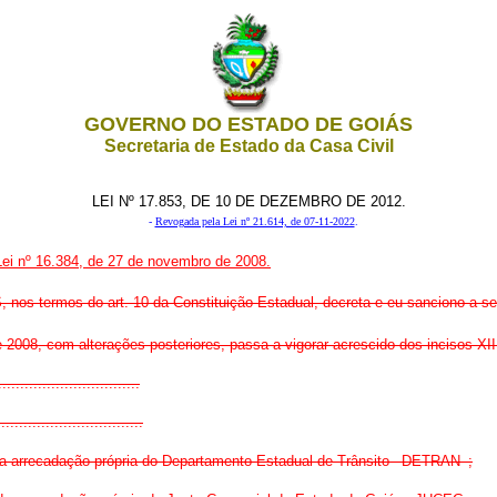
GOVERNO DO ESTADO DE GOIÁS
Secretaria de Estado da Casa Civil
LEI Nº 17.853, DE 10 DE DEZEMBRO DE 2012.
-
Revogada pela Lei nº 21.614, de 07-11-2022
.
 Lei nº 16.384, de 27 de novembro de 2008.
ermos do art. 10 da Constituição Estadual, decreta e eu sanciono a seg
 2008, com alterações posteriores, passa a vigorar acrescido dos incisos XII
...............................
.................................
e da arrecadação própria do Departamento Estadual de Trânsito –DETRAN–;