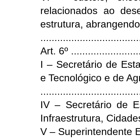
relacionados ao des
estrutura, abrangendo
...................................
Art. 6º ..........................
I – Secretário de Es
e Tecnológico e de Agr
...................................
IV – Secretário de 
Infraestrutura, Cidade
V – Superintendente E