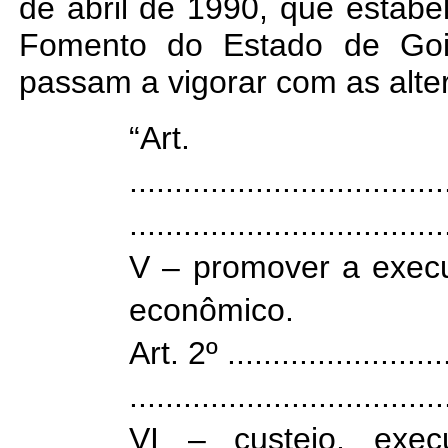
de abril de 1990, que estabe
Fomento do Estado de Goi
passam a vigorar com as alte
“A
...................................
...................................
V – promover a execu
econômico.
Art. 2º ..........................
...................................
VI – custeio, exec