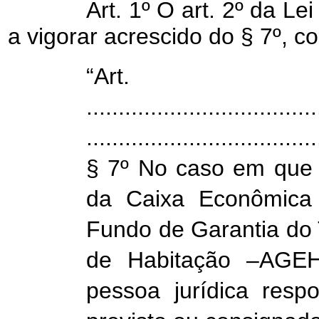
Art. 1º O art. 2º da Le
a vigorar acrescido do § 7º, c
“A
....................................
....................................
§ 7º No caso em que 
da Caixa Econômica 
Fundo de Garantia do
de Habitação –AGE
pessoa jurídica res