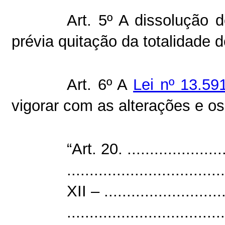
Art. 5º A dissolução
prévia quitação da totalidade d
Art. 6º A
Lei nº 13.59
vigorar com as alterações e o
“Art. 20. .......................
...................................
XII – ...........................
...................................