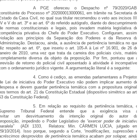
A PGE ofereceu o Despacho nº 79/2020/GAB,
constituinte do Processo nº 202000013000061, em trâmite na Secretaria de
Estado da Casa Civil, no qual sua titular recomendou o veto aos incisos III,
IV e V do art. 3º e ao art. 6º do referido autógrafo, diante do descumprimento
de normas constitucionais e legais, pois invadem matéria legislativa de
competência privativa do Chefe do Poder Executivo. Configuram, assim,
violação aos princípios da Separação dos Poderes e da Reserva da
Administração. Destacou, ainda, a ausência de pertinência temática no que
diz respeito ao art. 6º, que inseriu o art. 105-A à Lei nº 16.901, de 26 de
janeiro de 2010, uma vez que trata da carreira dos policiais civis, matéria
completamente diversa da objeto da proposição. Por fim, pontuou que a
previsão de retorno do policial civil aposentado à atividade é incompatível
com o ordenamento jurídico vigente. A argumentação literal é a seguinte:
4. Como é cediço, as emendas parlamentares a Projetos
de Lei de iniciativa do Poder Executivo não podem implicar aumento de
despesa e devem guardar pertinência temática com a propositura original,
nos termos do art. 21 da Constituição Estadual (dispositivo simétrico ao art.
63 da Constituição Federal).
5. Em relação ao requisito da pertinência temática, o
Supremo Tribunal Federal entende que a exigência visa a
evitar um desvirtuamento da intenção original do autor da
proposição, impedindo o Poder Legislativo de
“exercer poder de iniciativa
paralela”
(ADI 1333, Relatora: Min. CÁRMEN LÚCIA, julgado em
29/10/2014). Isso porque, segundo a Corte,
“modificações, supressões e
acréscimos desprovidos de pertinência temática acabam por solapar, ainda