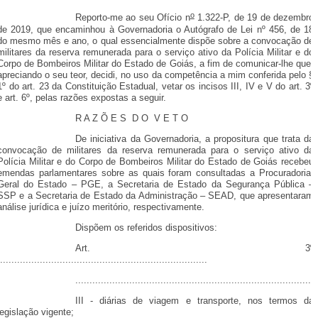
o
Reporto-me ao seu Ofício n
1.322-P, de 19 de dezembro
de 2019, que encaminhou à Governadoria o Autógrafo de Lei nº 456,
de 18
do mesmo mês e ano, o qual essencialmente dispõe sobre a convocação de
militares da reserva remunerada para o serviço ativo da Polícia Militar e do
Corpo de Bombeiros Militar do Estado de Goiás, a fim de comunicar-lhe que,
apreciando o seu teor, decidi, no uso da competência a mim conferida pelo §
1º do art. 23 da Constituição Estadual, vetar os incisos III, IV e V do art. 3º
e art. 6º, pelas razões expostas a seguir.
R A Z Õ E S D O V E T O
De iniciativa da Governadoria, a propositura que trata da
convocação de militares da reserva remunerada para o serviço ativo da
Polícia Militar e do Corpo de Bombeiros Militar do Estado de Goiás recebeu
emendas parlamentares sobre as quais foram consultadas a Procuradoria-
Geral do Estado – PGE, a Secretaria de Estado da Segurança Pública –
SSP e a Secretaria de Estado da Administração – SEAD, que apresentaram
análise jurídica e juízo meritório, respectivamente.
Dispõem os referidos dispositivos:
Art. 3º
.........................................................................
....................................................................................
III - diárias de viagem e transporte, nos termos da
legislação vigente;