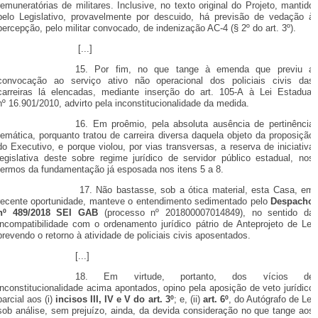
remuneratórias de militares. Inclusive, no texto original do Projeto, mantido
pelo Legislativo, provavelmente por descuido, há previsão de vedação à
percepção, pelo militar convocado, de indenização AC-4 (§ 2º do art. 3º).
[...]
15. Por fim, no que tange à emenda que previu a
convocação ao serviço ativo não operacional dos policiais civis das
carreiras lá elencadas, mediante inserção do art. 105-A à Lei Estadual
nº 16.901/2010, advirto pela inconstitucionalidade da medida.
16. Em proêmio, pela absoluta ausência de pertinência
temática, porquanto tratou de carreira diversa daquela objeto da proposição
do Executivo, e porque violou, por vias transversas, a reserva de iniciativa
legislativa deste sobre regime jurídico de servidor público estadual, nos
termos da fundamentação já esposada nos itens 5 a 8.
17. Não bastasse, sob a ótica material, esta Casa, em
recente oportunidade, manteve o entendimento sedimentado pelo
Despacho
nº 489/2018 SEI GAB
(processo nº 201800007014849), no sentido da
incompatibilidade com o ordenamento jurídico pátrio de Anteprojeto de Lei
prevendo o retorno à atividade de policiais civis aposentados.
[...]
18. Em virtude, portanto, dos vícios de
inconstitucionalidade acima apontados, opino pela aposição de veto jurídico
parcial aos (i)
incisos III, IV e V do art. 3º
; e, (ii)
art. 6º
, do Autógrafo de Lei
sob análise, sem prejuízo, ainda, da devida consideração no que tange aos