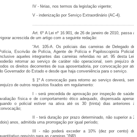
IV - férias, nos termos da legislação vigente;
V - indenização por Serviço Extraordinário (AC-4).
....................................................................................
Art. 6º A Lei nº 16.901, de 26 de janeiro de 2010, passa a
vigorar acrescida de um artigo com a seguinte redação:
“Art. 105-A. Os policiais das carreiras de Delegado de
Polícia, Escrivão de Polícia, Agente de Polícia e Papiloscopista Policial,
inclusive aqueles integrantes das carreiras referidas no art. 95 desta Lei,
poderão retomar ao serviço de caráter não operacional, sem prejuízo de
todos os direitos decorrentes de sua aposentadoria, por convocação por ato
do Governador do Estado e desde que haja conveniência para o serviço.
§ 1º A convocação para retorno ao serviço deverá, sem
prejuízo de outros requisitos fixados em regulamento:
I - será precedida de aprovação por inspeção de saúde,
avaliação física e de comportamento ético adequado, dispensada apenas
quando o policial estiver na ativa até os 30 (trinta) dias anteriores à
convocação;
II - terá duração por prazo determinado, não superior a 2
(dois) anos, admitida uma prorrogação por igual período;
III - não poderá exceder a 10% (dez por cento) do
quantitativo previsto para as carreiras.”(NR)