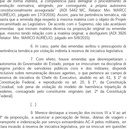
que de forma indireta, a competência para deflagrar o procedimento de
produção normativa, atingindo, por conseguinte, a própria autonomia
constitucionalmente assegurada”
(ADI 5442 MC, Relator: Min. MARCO
AURÉLIO, julgado em 17/3/2016). Assim, para ter pertinência temática, não
basta que a emenda diga respeito à mesma matéria com o objeto do Projeto
encaminhado ao Legislativo. De acordo com o Supremo, não são aceitáveis
emendas que insiram matéria diversa na proposição original ou emendas
que, mesmo tendo relação com a matéria original, a desfigurem (ADI 3926,
Relator: Min. MARCO AURÉLIO, julgado em 5/8/2015).
6.
In casu
, parte das emendas aviltou o pressuposto da
pertinência temática por violação indireta à reserva de iniciativa legislativa.
7. Com efeito, houve emendas que desrespeitaram a
autonomia do Governador do Estado, porque se imiscuíram na disciplina do
regime jurídico de servidores públicos civis e dos militares, dispondo
inclusive sobre remuneração desses agentes, o que pertence ao campo de
reserva de iniciativa do Chefe do Executivo, aludido no art. 61, § 1º da
Constituição Federal, e reproduzido no art. 20, § 1º, da Constituição
Estadual, sob pena de violação do modelo de harmônica tripartição de
poderes, consagrado pelo constituinte originário (art. 2º da Constituição
Federal).
[...]
9. Merece destaque a inserção dos incisos III a V ao art.
3º da proposição, a autorizar a percepção de férias, diárias de viagem e
transporte e indenização por serviço extraordinário AC-4 pelos militares, em
clara invasão à reserva de iniciativa legislativa, por se imiscuir em questões