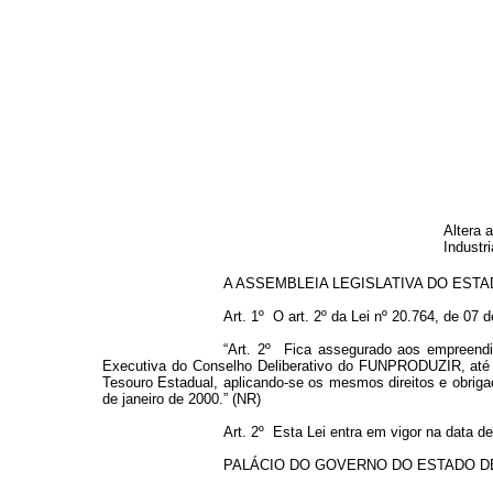
Altera 
Indust
A ASSEMBLEIA LEGISLATIVA DO ESTADO 
Art. 1º O art. 2º da Lei nº
20.764
, de 07 d
“Art. 2º Fica assegurado aos empreendi
Executiva do Conselho Deliberativo do FUNPRODUZIR, até a 
Tesouro Estadual, aplicando-se os mesmos direitos e obrig
de janeiro de 2000.” (NR)
Art. 2º Esta Lei entra em vigor na data d
PALÁCIO DO GOVERNO DO ESTADO DE GOI