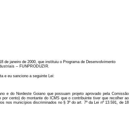
 18 de janeiro de 2000, que instituiu o Programa de Desenvolvimento
Industriais – FUNPRODUZIR
.
eta e eu sanciono a seguinte Lei:
oiano e do Nordeste Goiano que possuam projeto aprovado pela Comissão
por cento) do montante do ICMS que o contribuinte tiver que recolher ao
s nos municípios discriminados no § 3º do art. 7º da Lei nº
13.591
, de 18