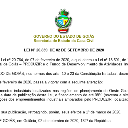
GOVERNO DO ESTADO DE GOIÁS
Secretaria de Estado da Casa Civil
LEI Nº 20.839, DE 02 DE SETEMBRO DE 2020
a Lei nº
20.764
, de 07 de fevereiro de 2020, a qual alterou a Lei nº
13.591
, de
rial de Goiás – PRODUZIR
e o Fundo de Desenvolvimento de Atividades 
DE GOIÁS, nos termos dos arts. 10 e 23 da
Constituição Estadual
, decr
e fevereiro de 2020, passa a vigorar com a seguinte alteração:
mentos industriais localizados nas regiões de planejamento do Oeste G
data de publicação desta Lei, o financiamento de até 98% (noventa e oito 
ações dos empreendimentos industriais amparados pelo PRODUZIR, localizado
e sua publicação, retroagindo, porém, seus efeitos a 1º de março de 2020.
ÁS, em Goiânia, 02 de setembro de 2020; 132º da República.