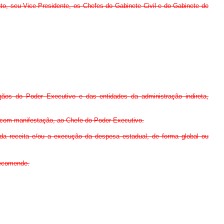
to, seu Vice-Presidente, os Chefes do Gabinete Civil e do Gabinete de
órgãos do Poder Executivo e das entidades da administração indireta,
 com manifestação, ao Chefe do Poder Executivo.
o da receita e/ou a execução da despesa estadual, de forma global ou
 recomende.