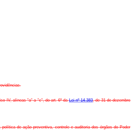
rovidências.
so IV, alíneas "a" a "c", do art. 6º da
Lei nº 14.383
, de 31 de dezembro
política de ação preventiva, controle e auditoria dos órgãos do Poder