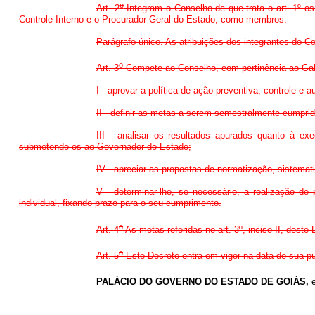
o
Art. 2
Integram o Conselho de que trata o art. 1º o
Controle Interno e o Procurador-Geral do Estado, como membros.
Parágrafo único. As atribuições dos integrantes do Co
o
Art. 3
Compete ao Conselho, com pertinência ao Gabi
I - aprovar a política de ação preventiva, controle e a
II - definir as metas a serem semestralmente cumpri
III - analisar os resultados apurados quanto à exe
submetendo-os ao Governador do Estado;
IV - apreciar as propostas de normatização, sistem
V - determinar-lhe, se necessário, a realização de
individual, fixando prazo para o seu cumprimento.
o
Art. 4
As metas referidas no art. 3º, inciso II, dest
o
Art. 5
Este Decreto entra em vigor na data de sua pu
PALÁCIO DO GOVERNO DO ESTADO DE GOIÁS,
e