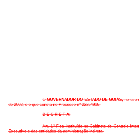
O
GOVERNADOR DO ESTADO DE GOIÁS,
no uso d
de 2002, e o que consta no Processo nº 22254919,
D E C R E T A:
o
Art. 1
Fica instituído no Gabinete de Controle Inte
Executivo e das entidades da administração indireta.