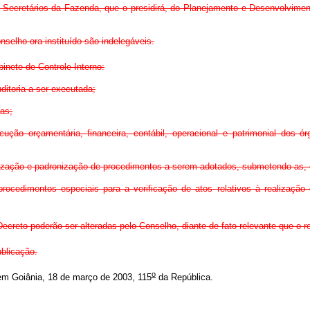
s Secretários da Fazenda, que o presidirá, do Planejamento e Desenvolvimen
nselho ora instituído são indelegáveis.
nete de Controle Interno:
uditoria a ser executada;
das;
cução orçamentária, financeira, contábil, operacional e patrimonial dos 
atização e padronização de procedimentos a serem adotados, submetendo-as,
 procedimentos especiais para a verificação de atos relativos à realizaçã
e Decreto poderão ser alteradas pelo Conselho, diante de fato relevante que o
blicação.
o
m Goiânia, 18 de março de 2003, 115
da República.