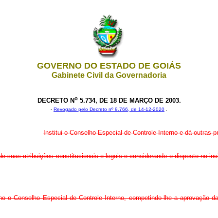
GOVERNO DO ESTADO DE GOIÁS
Gabinete Civil da Governadoria
o
DECRETO N
5.734, DE 18 DE MARÇO DE 2003.
-
Revogado pelo Decreto nº 9.766, de 14-12-2020
.
Institui o Conselho Especial de Controle Interno e dá outras p
e suas atribuições constitucionais e legais e considerando o disposto no inci
rno o Conselho Especial de Controle Interno, competindo-lhe a aprovação da 