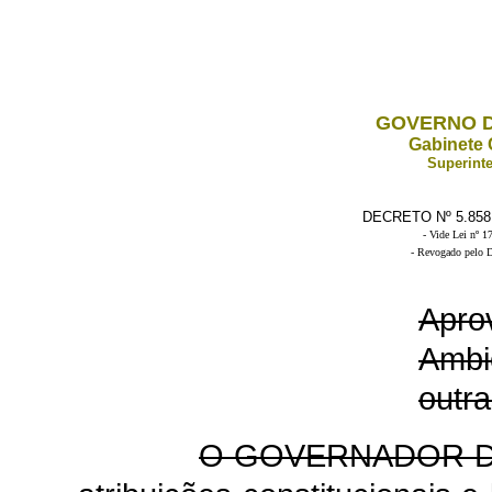
GOVERNO D
Gabinete 
Superinte
DECRETO Nº 5.858
-
Vide Lei nº 1
-
Revogado pelo De
Apro
Ambi
outra
O GOVERNADOR DO