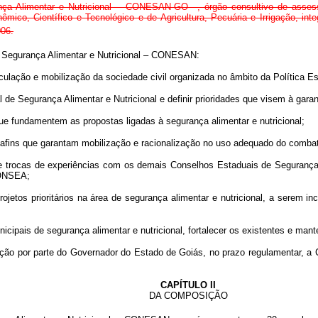
a Alimentar e Nutricional – CONESAN-GO –, órgão consultivo de assesso
mico, Científico e Tecnológico e de Agricultura, Pecuária e Irrigação, in
006.
Segurança Alimentar e Nutricional – CONESAN:
culação e mobilização da sociedade civil organizada no âmbito da Política Es
ual de Segurança Alimentar e Nutricional e definir prioridades que visem à gara
s que fundamentem as propostas ligadas à segurança alimentar e nutricional;
 afins que garantam mobilização e racionalização no uso adequado do combat
e trocas de experiências com os demais Conselhos Estaduais de Segurança A
CONSEA;
rojetos prioritários na área de segurança alimentar e nutricional, a serem 
nicipais de segurança alimentar e nutricional, fortalecer os existentes e man
ção por parte do Governador do Estado de Goiás, no prazo regulamentar, a 
CAPÍTULO II
DA COMPOSIÇÃO