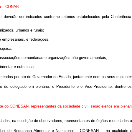
to – CONAB.
l deverão ser indicados conforme critérios estabelecidos pela Conferência
nizados, urbanos e rurais;
e empresariais, e federações;
esquisa;
associações comunitárias e organizações não-governamentais;
mentar e nutricional.
os por ato do Governador do Estado, juntamente com os seus suplentes, 
o colegiado em plenário, o Presidente e o Vice-Presidente, dentre os r
te do CONESAN, representantes da sociedade civil, serão eleitos em plenária
os, na condição de observadores, representantes de órgãos e entidades afi
l de Segurança Alimentar e Nutricional – CONESAN –, na qualidade de 