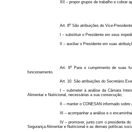
XII – propor grupos de trabalho e cobrar 
o
Art. 8
São atribuições do Vice-Presidente
I – substituir o Presidente em seus imped
II – auxiliar o Presidente em suas atribuiç
o
Art. 9
Para o cumprimento de suas fun
funcionamento.
Art. 10. São atribuições do Secretário Exe
I – submeter à análise da Câmara Inters
Alimentar e Nutricional, necessárias a sua consecução;
II – manter o CONESAN informado sobre a 
III – acompanhar a análise e o encamin
IV – promover, junto com o presidente do
Segurança Alimentar e Nutricional e as demais políticas soci