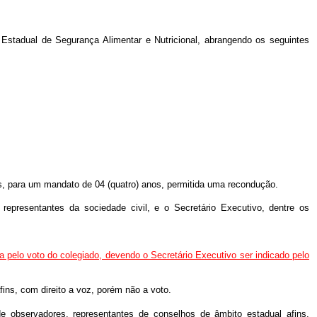
 Estadual de Segurança Alimentar e Nutricional, abrangendo os seguintes
para um mandato de 04 (quatro) anos, permitida uma recondução.
epresentantes da sociedade civil, e o Secretário Executivo, dentre os
 pelo voto do colegiado, devendo o Secretário Executivo ser indicado pelo
ns, com direito a voz, porém não a voto.
observadores, representantes de conselhos de âmbito estadual afins,