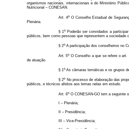
organismos nacionais, internacionais e do Ministério Públi
Nutricional – CONESAN.
o
Art. 4
O Conselho Estadual de Segurança 
Plenária.
o
§ 1
Poderão ser convidados a participar
públicos, bem como pessoas que representem a sociedade civ
o
§ 2
A participação dos conselheiros no C
o
Art. 5
O Conselho a que se refere o art. 
de atuação.
o
§ 1
As câmaras temáticas e os grupos de
o
§ 2
No processo de elaboração das propo
públicos, e técnicos afeitos aos temas nelas em estudo.
o
Art. 6
O CONESAN-GO tem a seguinte or
I – Plenária;
II – Presidência;
III – Vice-Presidência;