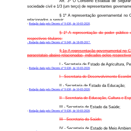
Art. 3
O Conselho Estadual de Seguranç
sociedade civil e 1/3 (um terço) de representantes govername
§ 1º A representação governamental no C
relacionados a seguir:
-
Redação dada pelo Decreto nº 9.630, de 10-03-2020
.
§ 1º A representação do poder público
respectivos titulares:
- Redação dada pelo Decreto nº 9.049, de 18-09-2017.
§ 1o A representação governamental no C
paraestatais abaixo relacionadas, indicados pelos respectivos
I - Secretaria de Estado de Agricultura, P
-
Redação dada pelo Decreto nº 9.630, de 10-03-2020
.
I - Secretaria de Desenvolvimento Econômic
II - Secretaria de Estado da Educação;
-
Redação dada pelo Decreto nº 9.630, de 10-03-2020
.
II - Secretaria de Educação, Cultura e Esp
III - Secretaria de Estado da Saúde;
-
Redação dada pelo Decreto nº 9.630, de 10-03-2020
.
III - Secretaria da Saúde;
IV - Secretaria de Estado de Meio Ambien