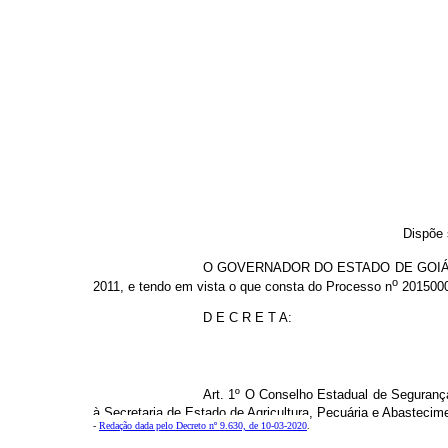
Dispõe 
O GOVERNADOR DO ESTADO DE GOI
o
2011, e tendo em vista o que consta do Processo n
2015000
D E C R E T A:
Art. 1º O Conselho Estadual de Seguranç
à Secretaria de Estado de Agricultura, Pecuária e Abastecimen
-
Redação dada pelo Decreto nº 9.630, de 10-03-2020
.