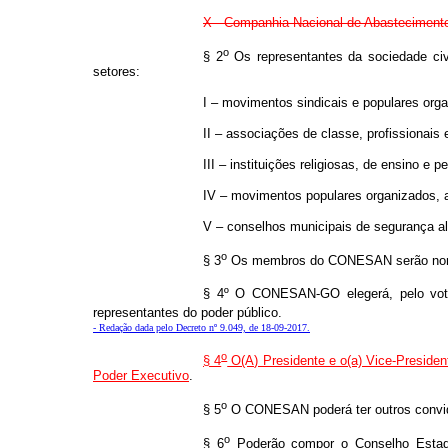
X - Companhia Nacional de Abastecimen
o
§ 2
Os representantes da sociedade civi
setores:
I – movimentos sindicais e populares orga
II – associações de classe, profissionais 
III – instituições religiosas, de ensino e p
IV – movimentos populares organizados, 
V – conselhos municipais de segurança ali
o
§ 3
Os membros do CONESAN serão nomead
§ 4º O CONESAN-GO elegerá, pelo voto d
representantes do poder público.
- Redação dada pelo Decreto nº 9.049, de 18-09-2017.
o
§ 4
O(A) Presidente e o(a) Vice-Presiden
Poder Executivo
.
o
§ 5
O CONESAN poderá ter outros convidad
o
§ 6
Poderão compor o Conselho Estadua