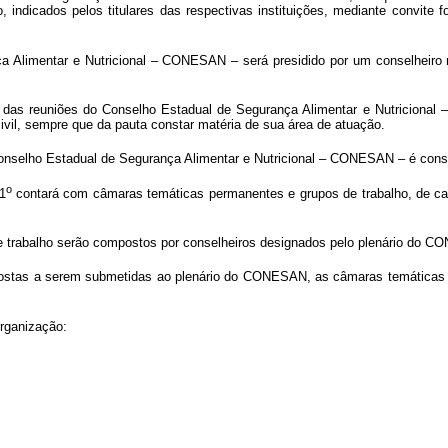
co, indicados pelos titulares das respectivas instituições, mediante convit
Alimentar e Nutricional – CONESAN – será presidido por um conselheiro re
 das reuniões do Conselho Estadual de Segurança Alimentar e Nutricional –
il, sempre que da pauta constar matéria de sua área de atuação.
onselho Estadual de Segurança Alimentar e Nutricional – CONESAN – é consi
o
1
contará com câmaras temáticas permanentes e grupos de trabalho, de car
 trabalho serão compostos por conselheiros designados pelo plenário do CO
stas a serem submetidas ao plenário do CONESAN, as câmaras temáticas pod
ganização: