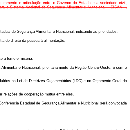
ramento e articulação entre o Governo do Estado e a sociedade civil,
tegra o Sistema Nacional de Segurança Alimentar e Nutricional – SISAN –,
tadual de Segurança Alimentar e Nutricional, indicando as prioridades;
ntia do direito da pessoa à alimentação;
e à fome e miséria;
limentar e Nutricional, prioritariamente da Região Centro-Oeste, e com o
incluídos na Lei de Diretrizes Orçamentárias (LDO) e no Orçamento-Geral do
ter relações de cooperação mútua entre eles.
Conferência Estadual de Segurança Alimentar e Nutricional será convocada