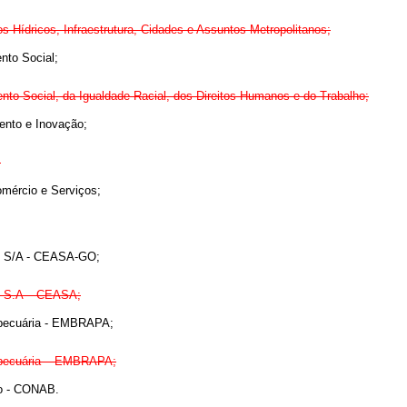
s Hídricos, Infraestrutura, Cidades e Assuntos Metropolitanos;
nto Social;
nto Social, da Igualdade Racial, dos Direitos Humanos e do Trabalho;
ento e Inovação;
;
Comércio e Serviços;
ás S/A - CEASA-GO;
ás S.A – CEASA;
opecuária - EMBRAPA;
ropecuária – EMBRAPA;
to - CONAB.