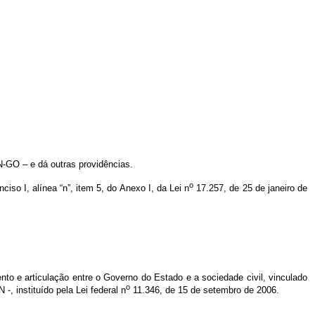
-GO – e dá outras providências.
o
iso I, alínea “n”, item 5, do Anexo I, da Lei n
17.257, de 25 de janeiro de
o e articulação entre o Governo do Estado e a sociedade civil, vinculado
o
, instituído pela Lei federal n
11.346, de 15 de setembro de 2006.