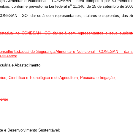
a Alimentar e Nutricional – CONESAN – será composto por 30 membros, ti
o
ntais, conforme previsto na Lei federal n
11.346, de 15 de setembro de 2006,
ONESAN - GO dar-se-á com representantes, titulares e suplentes, das Secre
 estadual no CONESAN  GO dar-se-á com representantes e seus suplentes
onselho Estadual de Segurança Alimentar e Nutricional – CONESAN – dar-se-
 titulares:
ecuária e Abastecimento;
o, Científico e Tecnológico e de Agricultura, Pecuária e Irrigação;
orte;
te e Desenvolvimento Sustentável;