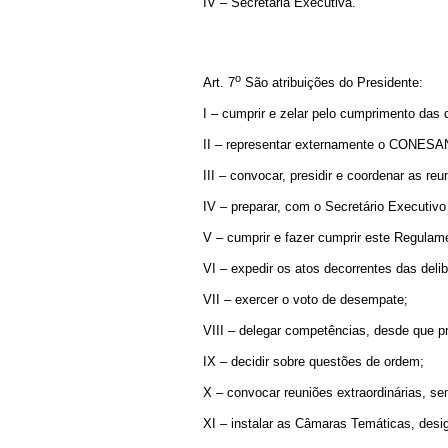
IV – Secretaria Executiva.
o
Art. 7
São atribuições do Presidente:
I – cumprir e zelar pelo cumprimento das 
II – representar externamente o CONESAN 
III – convocar, presidir e coordenar as reu
IV – preparar, com o Secretário Executiv
V – cumprir e fazer cumprir este Regulam
VI – expedir os atos decorrentes das del
VII – exercer o voto de desempate;
VIII – delegar competências, desde que p
IX – decidir sobre questões de ordem;
X – convocar reuniões extraordinárias,
XI – instalar as Câmaras Temáticas, des