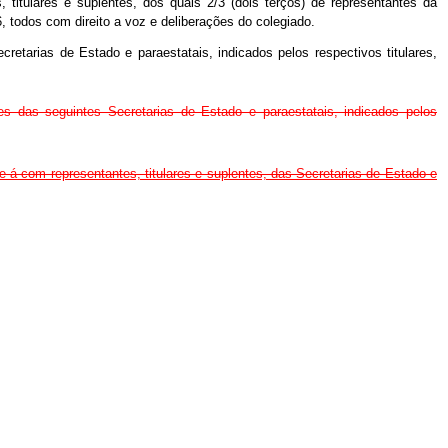
tulares e suplentes, dos quais 2/3 (dois terços) de representantes da
 todos com direito a voz e deliberações do colegiado.
tarias de Estado e paraestatais, indicados pelos respectivos titulares,
 das seguintes Secretarias de Estado e paraestatais, indicados pelos
á com representantes, titulares e suplentes, das Secretarias de Estado e