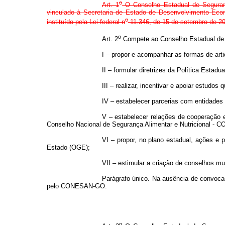
o
Art. 1
O Conselho Estadual de Seguranç
vinculado à Secretaria de Estado de Desenvolvimento Econô
o
instituído pela Lei federal n
11.346, de 15 de setembro de 2
o
Art. 2
Compete ao Conselho Estadual de 
I – propor e acompanhar as formas de arti
II – formular diretrizes da Política Estad
III – realizar, incentivar e apoiar estudo
IV – estabelecer parcerias com entidades
V – estabelecer relações de cooperação 
Conselho Nacional de Segurança Alimentar e Nutricional - 
VI – propor, no plano estadual, ações e p
Estado (OGE);
VII – estimular a criação de conselhos mu
Parágrafo único. Na ausência de convoca
pelo CONESAN-GO.
o