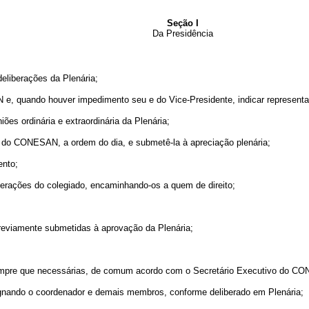
Seção I
Da Presidência
deliberações da Plenária;
e, quando houver impedimento seu e do Vice-Presidente, indicar representant
niões ordinária e extraordinária da Plenária;
o do CONESAN, a ordem do dia, e submetê-la à apreciação plenária;
ento;
iberações do colegiado, encaminhando-os a quem de direito;
reviamente submetidas à aprovação da Plenária;
 sempre que necessárias, de comum acordo com o Secretário Executivo do C
ignando o coordenador e demais membros, conforme deliberado em Plenária;