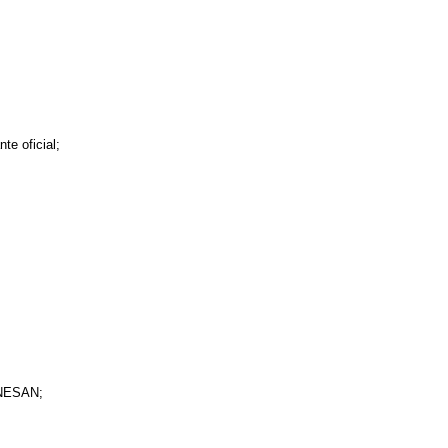
e oficial;
ONESAN;