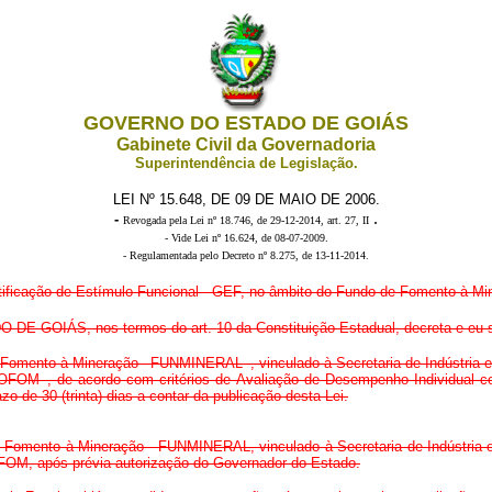
GOVERNO DO ESTADO DE GOIÁS
Gabinete Civil da Governadoria
Superintendência de Legislação.
LEI Nº 15.648, DE 09 DE MAIO DE 2006.
.
-
Revogada
pela Lei nº 18.746, de 29-12-2014, art. 27, II
- Vide Lei nº 16.624, de 08-07-2009.
-
Regulamentada pelo Decreto nº 8.275, de 13-11-2014
.
tificação de Estímulo Funcional - GEF, no âmbito do Fundo de Fomento à M
GOIÁS, nos termos do art. 10 da Constituição Estadual, decreta e eu sa
e Fomento à Mineração –FUNMINERAL–, vinculado à Secretaria de Indústria e 
FOM–, de acordo com critérios de Avaliação de Desempenho Individual co
o de 30 (trinta) dias a contar da publicação desta Lei.
 Fomento à Mineração - FUNMINERAL, vinculado à Secretaria de Indústria e 
FOM, após prévia autorização do Governador do Estado.