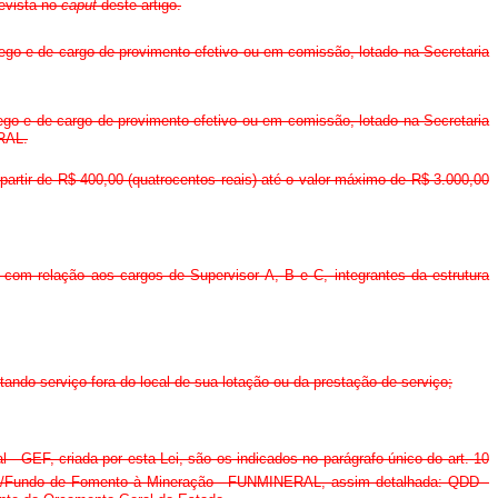
revista no
caput
deste artigo.
rego e de cargo de provimento efetivo ou em comissão, lotado na Secretaria
rego e de cargo de provimento efetivo ou em comissão, lotado na Secretaria
ERAL.
partir de R$ 400,00 (quatrocentos reais) até o valor máximo de R$ 3.000,00
 com relação aos cargos de Supervisor A, B e C, integrantes da estrutura
tando serviço fora do local de sua lotação ou da prestação de serviço;
 GEF, criada por esta Lei, são os indicados no parágrafo único do art. 10
ércio/Fundo de Fomento à Mineração - FUNMINERAL, assim detalhada: QDD -