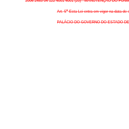
2006 2453 04 122 4001 4001 (20) - MANUTENÇÃO DO FUNMINE
o
Art. 5
Esta Lei entra em vigor na data de
PALÁCIO DO GOVERNO DO ESTADO DE GOI