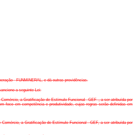
ineração - FUNMINERAL, e dá outras providências.
nciono a seguinte Lei:
Comércio, a Gratificação de Estímulo Funcional –GEF–, a ser atribuída por
m foco em competência e produtividade, cujas regras serão definidas em
Comércio, a Gratificação de Estímulo Funcional - GEF, a ser atribuída por