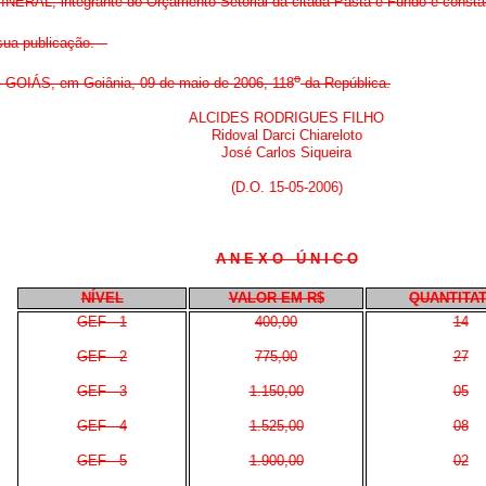
RAL, integrante do Orçamento Setorial da citada Pasta e Fundo e consta
 sua publicação.
o
ÁS, em Goiânia, 09 de maio de 2006, 118
da República.
ALCIDES RODRIGUES FILHO
Ridoval Darci Chiareloto
José Carlos Siqueira
(D.O. 15-05-2006)
A N E X O Ú N I C O
NÍVEL
VALOR EM R$
QUANTITA
GEF - 1
400,00
14
GEF - 2
775,00
27
GEF - 3
1.150,00
05
GEF - 4
1.525,00
08
GEF - 5
1.900,00
02