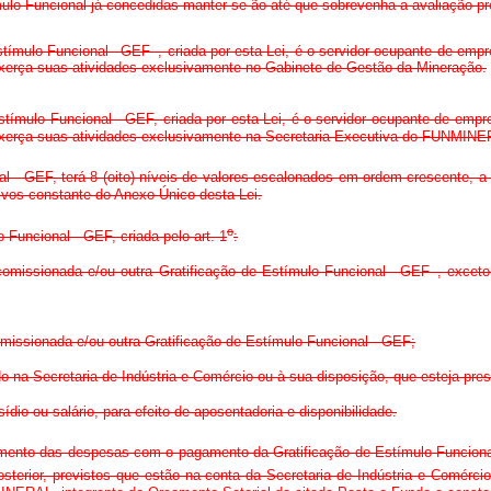
mulo Funcional já concedidas manter-se-ão até que sobrevenha a avaliação p
 Estímulo Funcional –GEF–, criada por esta Lei, é o servidor ocupante de emp
exerça suas atividades exclusivamente no Gabinete de Gestão da Mineração.
stímulo Funcional - GEF, criada por esta Lei, é o servidor ocupante de emp
 exerça suas atividades exclusivamente na Secretaria-Executiva do FUNMIN
l - GEF, terá 8 (oito) níveis de valores escalonados em ordem crescente, a 
ativos constante do Anexo Único desta Lei.
o
 Funcional - GEF, criada pelo art. 1
:
comissionada e/ou outra Gratificação de Estímulo Funcional –GEF–, exceto
omissionada e/ou outra Gratificação de Estímulo Funcional - GEF;
ado na Secretaria de Indústria e Comércio ou à sua disposição, que esteja pres
ídio ou salário, para efeito de aposentadoria e disponibilidade.
ento das despesas com o pagamento da Gratificação de Estímulo Funcional -
posterior, previstos que estão na conta da Secretaria de Indústria e Com