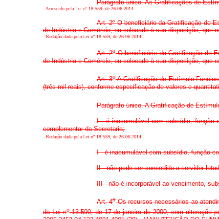
Parágrafo único. As Gratificações de Estí
-
Acrescido pela Lei nº 18.559, de 26-06-2014
.
Art. 2º O beneficiário da Gratificação de
de Indústria e Comércio, ou colocado à sua disposição, que 
-
Redação dada pela Lei nº 18.559, de 26-06-2014
.
o
Art. 2
O beneficiário da Gratificação de E
de Indústria e Comércio, ou colocado à sua disposição, que
o
Art. 3
A Gratificação de Estímulo Funciona
(três mil reais), conforme especificação de valores e quantit
Parágrafo único. A Gratificação de Estímulo
I - é inacumulável com subsídio, função 
complementar da Secretaria;
-
Redação dada pela Lei nº 18.559, de 26-06-2014
.
I - é inacumulável com subsídio, função c
II - não pode ser concedida a servidor lot
III - não é incorporável ao vencimento, subs
o
Art. 4
Os recursos necessários ao atendim
o
da Lei n
13.590, de 17 de janeiro de 2000, com alteração 