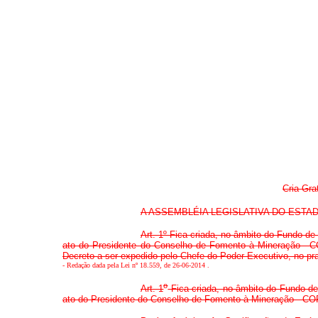
Cria Gra
A ASSEMBLÉIA LEGISLATIVA DO ESTADO DE 
Art. 1º Fica criada, no âmbito do Fundo d
ato do Presidente do Conselho de Fomento à Mineração –CO
Decreto a ser expedido pelo Chefe do Poder Executivo, no praz
-
Redação dada pela Lei nº 18.559, de 26-06-2014
.
o
Art. 1
Fica criada, no âmbito do Fundo de
ato do Presidente do Conselho de Fomento à Mineração - CO