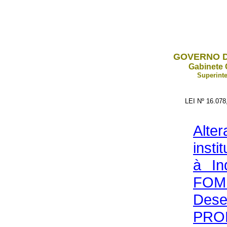
GOVERNO D
Gabinete 
Superinte
LEI Nº 16.07
Alter
inst
à In
FO
Dese
PRO