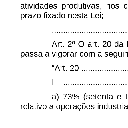
atividades produtivas, nos
prazo fixado nesta Lei;
...............................
Art. 2º O
art. 20
da 
passa a vigorar com a seguin
“Art. 20 ......................
I – ............................
a) 73% (setenta e t
relativo a operações industria
...............................