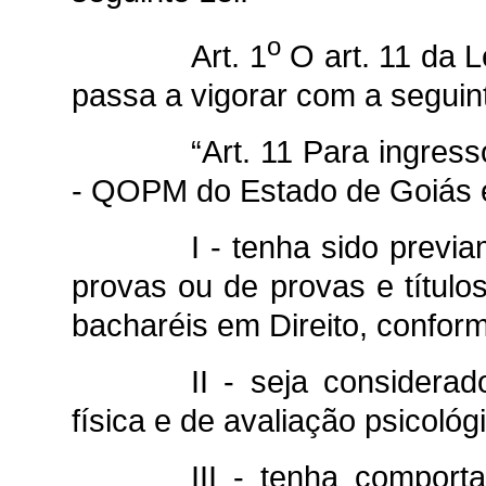
o
Art. 1
O art. 11 da L
passa a vigorar com a seguin
“Art. 11 Para ingress
- QOPM do Estado de Goiás ex
I - tenha sido prev
provas ou de provas e título
bacharéis em Direito, conform
II - seja considera
física e de avaliação psicológ
III - tenha comporta