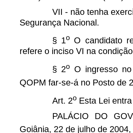
VII - não tenha exerc
Segurança Nacional.
o
§ 1
O candidato re
refere o inciso VI na condiçã
o
§ 2
O ingresso no Q
QOPM far-se-á no Posto de 
o
Art. 2
Esta Lei entra
PALÁCIO DO GOV
Goiânia, 22 de julho de 2004,