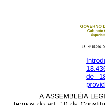
GOVERNO D
Gabinete 
Superinte
LEI Nº 15.046,
Introd
13.43
de 1
provid
A ASSEMBLÉIA LEG
termos do art. 10 da Constit