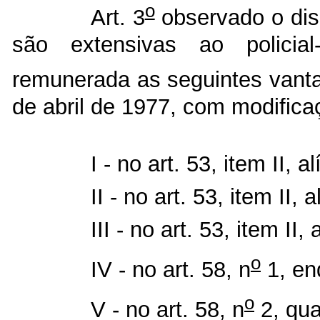
o
Art. 3
observado o disp
são extensivas ao policial
remunerada as seguintes vant
de abril de 1977, com modifica
I - no art. 53, item II, a
II - no art. 53, item II, 
III - no art. 53, item II,
o
IV - no art. 58, n
1, en
o
V - no art. 58, n
2, qua