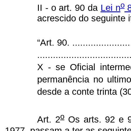
o
II - o art. 90 da
Lei n
8
acrescido do seguinte 
“Art. 90. ........................
...................................
X - se Oficial interme
permanência no ultimo
desde a conte trinta (3
o
Art. 2
Os arts. 92 e
1977, passam a ter as seguint