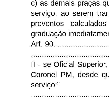
c) as demais praças qu
serviço, ao serem tran
proventos calculado
graduação imediatamen
Art. 90. .........................
...................................
II - se Oficial Superio
Coronel PM, desde qu
serviço:”
...................................