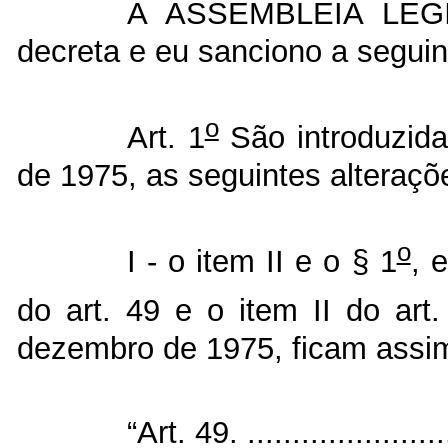
A ASSEMBLEIA LEG
decreta e eu sanciono a seguint
o
Art. 1
São introduzid
de 1975, as seguintes alteraçõ
o
I - o item II e o § 1
, 
do art. 49 e o item II do art
dezembro de 1975, ficam assim
“Art. 49. ........................