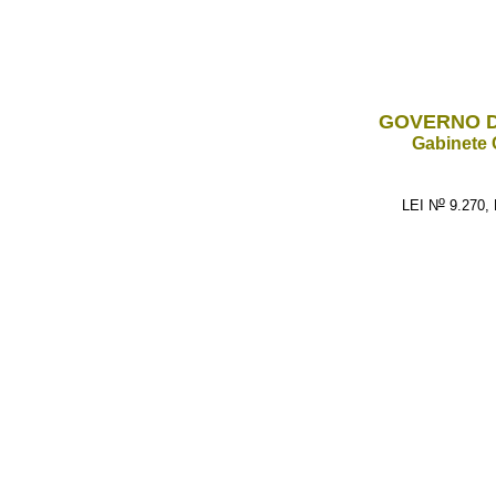
GOVERNO D
Gabinete 
o
LEI N
9.270,