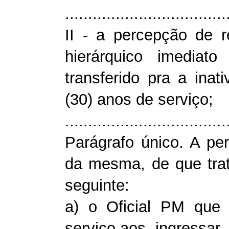
...................................
II - a percepção de 
hierárquico imedia
transferido pra a inat
(30) anos de serviço;
...................................
Parágrafo único. A p
da mesma, de que trata
seguinte:
a) o Oficial PM que 
serviço,aos ingressar