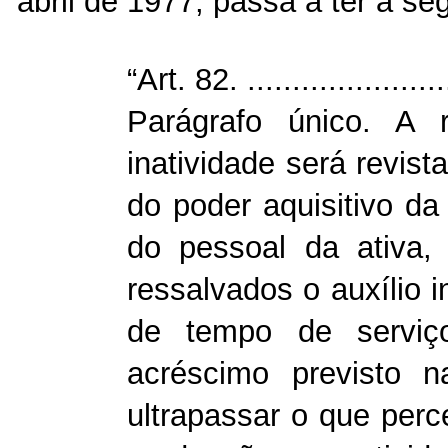
abril de 1977, passa a ter a se
“Art. 82. ........................
Parágrafo único. A r
inatividade será revis
do poder aquisitivo d
do pessoal da ativa,
ressalvados o auxílio i
de tempo de serviço
acréscimo previsto n
ultrapassar o que perce