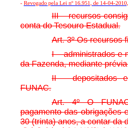
-
Revogado pela Lei nº 16.951, de 14-04-2010, 
III – recursos cons
conta do Tesouro Estadual.
Art. 3º Os recursos
I – administrados e
da Fazenda, mediante prévia 
II – depositados e
FUNAC.
Art. 4º O FUNAC 
pagamento das obrigações es
30 (trinta) anos, a contar da 