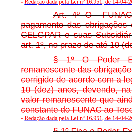
-
Redação dada pela Lei nº 16.951, de 14-04-20
Art. 4º O FUNAC 
pagamento das obrigações d
CELGPAR e suas Subsidiária
art. 1º, no prazo de até 10 (
§ 1º O Poder Exe
remanescente das obrigações 
corrigido de acordo com a leg
10 (dez) anos, devendo, na
valor remanescente que aind
constante do FUNAC ao Teso
-
Redação dada pela Lei nº 16.951, de 14-04-20
§ 1º Fica o Poder Ex