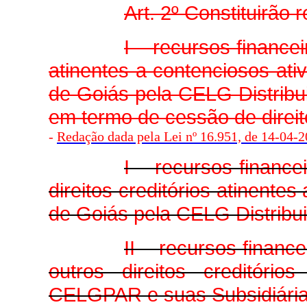
Art. 2º Constituirão 
I – recursos financei
atinentes a contenciosos ati
de Goiás pela CELG Distrib
em termo de cessão de direit
-
Redação dada pela Lei nº 16.951, de 14-04-20
I – recursos financ
direitos creditórios atinente
de Goiás pela CELG Distribu
II – recursos financ
outros direitos creditór
CELGPAR e suas Subsidiárias