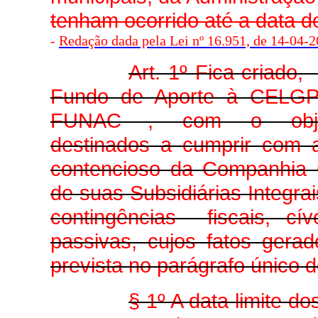
tenham ocorrido até a data de
-
Redação dada pela Lei nº 16.951, de 14-04-20
Art. 1º Fica criado
Fundo de Aporte à CELGPA
FUNAC –, com o objetivo
destinados a cumprir com a
contencioso da Companhia
de suas Subsidiárias Integra
contingências fiscais, cív
passivas, cujos fatos gerad
prevista no parágrafo único d
§ 1º A data limite d