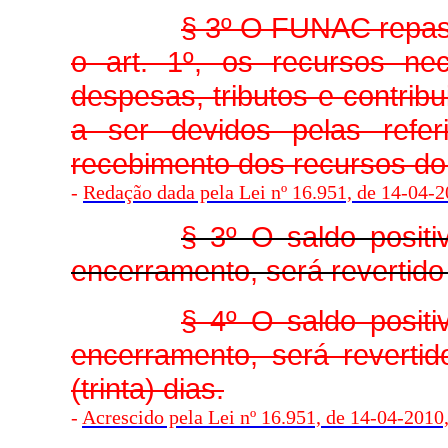
§ 3º O FUNAC repass
o art. 1º, os recursos ne
despesas, tributos e contrib
a ser devidos pelas refe
recebimento dos recursos d
-
Redação dada pela Lei nº 16.951, de 14-04-20
§ 3º O saldo posi
encerramento, será revertido
§ 4º O saldo posi
encerramento, será reverti
(trinta) dias.
-
Acrescido pela Lei nº 16.951, de 14-04-2010, 