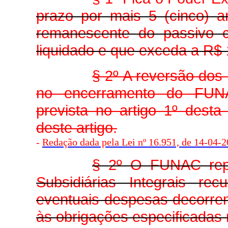
prazo por mais 5 (cinco) a
remanescente do passivo c
liquidado e que exceda a R$ 
§ 2º A reversão dos
no encerramento do FUNA
prevista no artigo 1º dest
deste artigo.
-
Redação dada pela Lei nº 16.951, de 14-04-20
§ 2º O FUNAC rep
Subsidiárias Integrais r
eventuais despesas decorren
às obrigações especificadas n