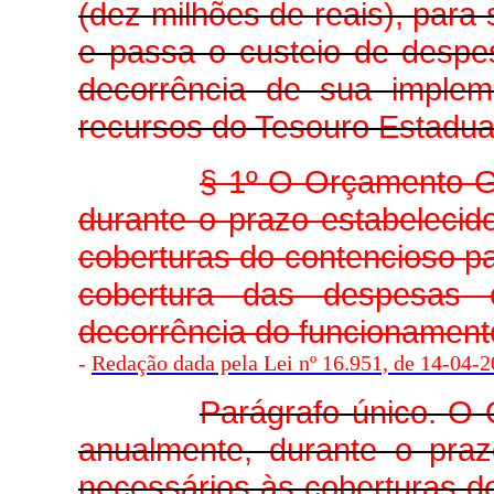
(dez milhões de reais), para 
e passa o custeio de despes
decorrência de sua implem
recursos do Tesouro Estadua
§ 1º O Orçamento-G
durante o prazo estabelecido
coberturas do contencioso pa
cobertura das despesas e
decorrência do funcionamen
-
Redação dada pela Lei nº 16.951, de 14-04-20
Parágrafo único. O
anualmente, durante o praz
necessários às coberturas do