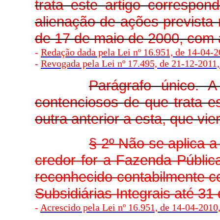
trata este artigo correspo
alienação de ações prevista no
de 17 de maio de 2000, com a
-
Redação dada pela Lei nº 16.951, de 14-04-20
-
Revogada pela Lei nº 17.495, de 21-12-2011, 
Parágrafo único. A
contenciosos de que trata e
outra anterior a esta, que vi
§ 2º Não se aplica 
credor for a Fazenda Públic
reconhecido contabilmente 
Subsidiárias Integrais até 3
-
Acrescido pela Lei nº 16.951, de 14-04-2010, 