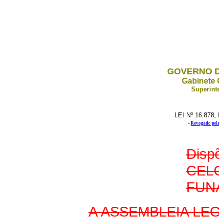
GOVERNO D
Gabinete 
Superint
LEI Nº 16.878
-
Revogado pela 
Disp
CELG
FUNA
A ASSEMBLEIA LEG