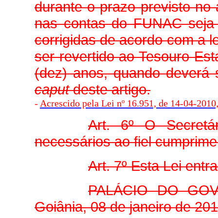
durante o prazo previsto no 
nas contas do FUNAC seja 
corrigidas de acordo com a l
ser revertido ao Tesouro Esta
(dez) anos, quando deverá 
caput
deste artigo.
-
Acrescido pela Lei nº 16.951, de 14-04-2010, 
Art. 6º O Secretá
necessários ao fiel cumprime
Art. 7º Esta Lei ent
PALÁCIO DO GO
Goiânia, 08 de janeiro de 20