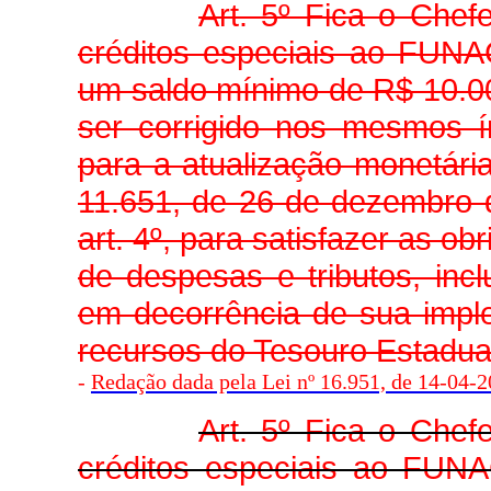
Art. 5º Fica o Chef
créditos especiais ao FUNA
um saldo mínimo de R$ 10.000
ser corrigido nos mesmos í
para a atualização monetária
11.651, de 26 de dezembro d
art. 4º, para satisfazer as ob
de despesas e tributos, incl
em decorrência de sua impl
recursos do Tesouro Estadua
-
Redação dada pela Lei nº 16.951, de 14-04-20
Art. 5º Fica o Chef
créditos especiais ao FUNA