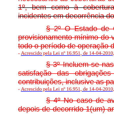
1º, bem como à cobertura
incidentes em decorrência 
§ 2º O Estado de 
provisionamento mínimo do 
todo o período de operação
-
Acrescido pela Lei nº 16.951, de 14-04-2010, 
§ 3º Incluem-se nas
satisfação das obrigaçõe
contribuições, inclusive as pa
-
Acrescido pela Lei nº 16.951, de 14-04-2010, 
§ 4º No caso de av
depois de decorrido 1(um) an