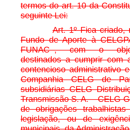
termos do art. 10 da Constit
seguinte Lei:
Art. 1º Fica criado
Fundo de Aporte à CELGPAR
FUNAC–, com o objetivo
destinados a cumprir com a
contencioso administrativo e
Companhia CELG de Par
subsidiárias CELG Distrib
Transmissão S. A. – CELG G&
de obrigações trabalhista
legislação, ou de exigênc
municipais, da Administração 