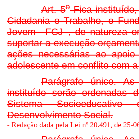
o
Art. 5
Fica instituído
Cidadania e Trabalho, o Fun
Jovem –FCJ–, de natureza orç
suportar a execução orçamentá
ações necessárias ao apoio 
adolescente em conflito com a 
Parágrafo único. A
instituído serão ordenadas 
Sistema Socioeducativo
Desenvolvimento Social.
- Redação dada pela Lei nº 20.491, de 25-06