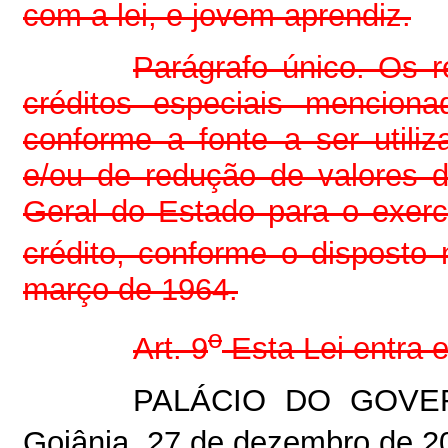
com a lei, e jovem aprendiz.
Parágrafo único. Os r
créditos especiais mencio
conforme a fonte a ser utili
e/ou de redução de valores 
Geral do Estado para o exerc
crédito, conforme o disposto 
março de 1964.
o
Art. 9
Esta Lei entra 
PALÁCIO DO GOVE
Goiânia, 27 de dezembro de 2