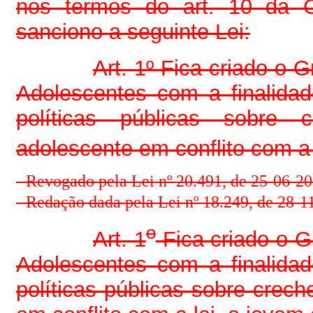
nos termos do art. 10 da C
sanciono a seguinte Lei:
Art. 1º Fica criado o 
Adolescentes com a finalidad
políticas públicas sobre 
adolescente em conflito com a 
- Revogado pela Lei nº 20.491, de 25-06-201
-
Redação dada pela Lei nº 18.249, de 28-1
o
Art. 1
Fica criado o G
Adolescentes com a finalidad
políticas públicas sobre crech