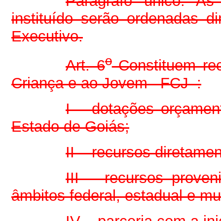
Parágrafo único. A
instituído serão ordenadas d
Executivo.
o
Art. 6
Constituem rec
Criança e ao Jovem –FCJ–:
I – dotações orçament
Estado de Goiás;
II – recursos diretame
III – recursos prove
âmbitos federal, estadual e mu