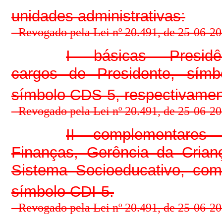
unidades administrativas:
- Revogado pela Lei nº 20.491, de 25-06-201
I – básicas – Presidê
cargos de Presidente, símb
símbolo CDS-5, respectivamen
- Revogado pela Lei nº 20.491, de 25-06-201
II – complementares –
Finanças, Gerência da Cria
Sistema Socioeducativo, com
símbolo CDI-5.
- Revogado pela Lei nº 20.491, de 25-06-201