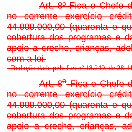
Art. 8º Fica o Chefe 
no corrente exercício créd
44.000.000,00 (quarenta e qu
cobertura dos programas e 
apoio a creche, crianças, ado
com a lei.
-
Redação dada pela Lei nº 18.249, de 28-1
o
Art. 8
Fica o Chefe d
no corrente exercício créd
44.000.000,00 (quarenta e qu
cobertura dos programas e 
apoio a creche, crianças, ad