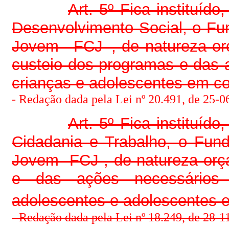
Art. 5º Fica instituíd
Desenvolvimento Social, o Fu
Jovem –FCJ–, de natureza orç
custeio dos programas e das 
crianças e adolescentes em con
- Redação dada pela Lei nº 20.491, de 25-06
Art. 5º Fica instituíd
Cidadania e Trabalho, o Fun
Jovem -FCJ-, de natureza orç
e das ações necessários
adolescentes e adolescentes em
-
Redação dada pela Lei nº 18.249, de 28-1