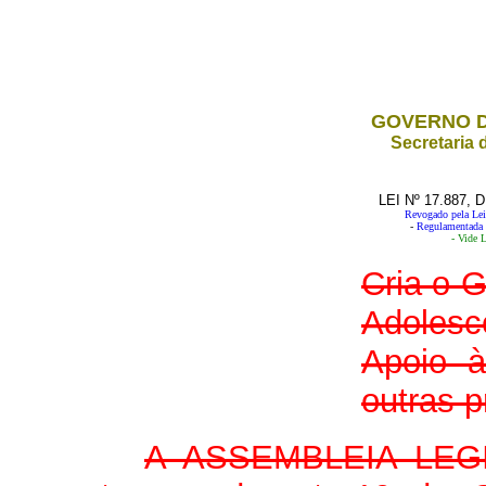
GOVERNO D
Secretaria 
LEI Nº 17.887,
Revogado pela Lei 
-
Regulamentada 
-
Vide L
Cria o 
Adolesc
Apoio 
outras p
A ASSEMBLEIA LEG