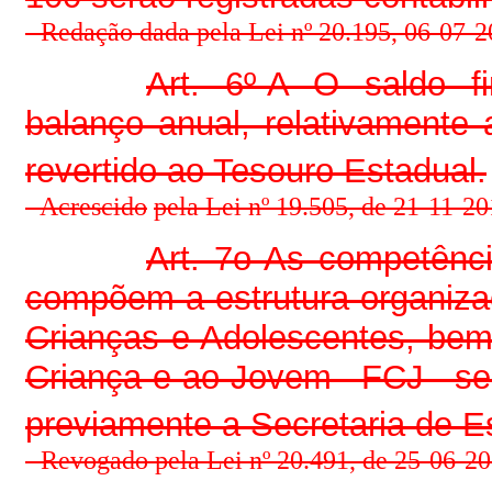
- Redação dada pela Lei nº 20.195, 06-07-2
Art. 6º-A O saldo f
balanço anual, relativamente 
revertido ao Tesouro Estadual.
-
Acrescido
pela Lei nº 19.505, de 21-11-201
Art. 7o As competênci
compõem a estrutura organiza
Crianças e Adolescentes, be
Criança e ao Jovem –FCJ– ser
previamente a Secretaria de 
- Revogado pela Lei nº 20.491, de 25-06-201