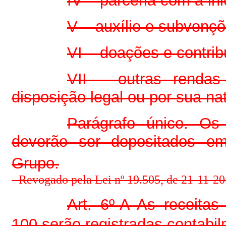
IV – parceria com a ini
V – auxílio e subvençõ
VI – doações e contrib
VII – outras rendas 
disposição legal ou por sua na
Parágrafo único. Os
deverão ser depositados em
Grupo.
-
Revogado pela Lei nº 19.505, de 21-11-201
Art. 6º-A As receitas
100 serão registradas contabi