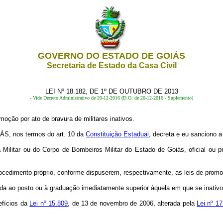
GOVERNO DO ESTADO DE GOIÁS
Secretaria de Estado da Casa Civil
LEI Nº 18.182, DE 1º DE OUTUBRO DE 2013
- Vide Decreto Administrativo de 20-12-2016 (D.O. de 20-12-2016 - Suplemento)
moção por ato de bravura de militares inativos.
 nos termos do art. 10 da
Constituição Estadual
, decreta e eu sanciono a
ícia Militar ou do Corpo de Bombeiros Militar do Estado de Goiás, oficial o
rocedimento próprio, conforme dispuserem, respectivamente, as leis de promo
ida ao posto ou à graduação imediatamente superior àquela em que se inativou
efícios da
Lei nº 15.809
, de 13 de novembro de 2006, alterada pela
Lei nº 1