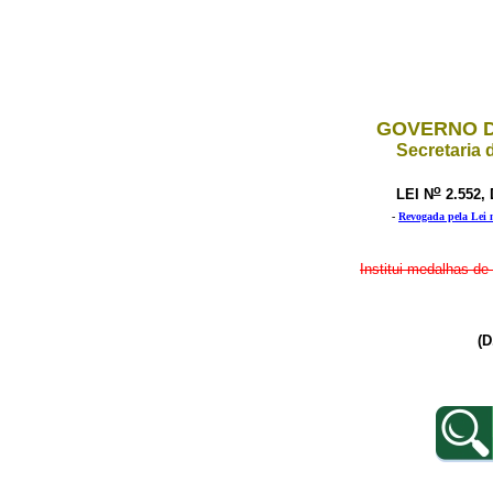
GOVERNO D
Secretaria 
o
LEI N
2.552,
-
Revogada pela Lei 
Institui medalhas de 
(D