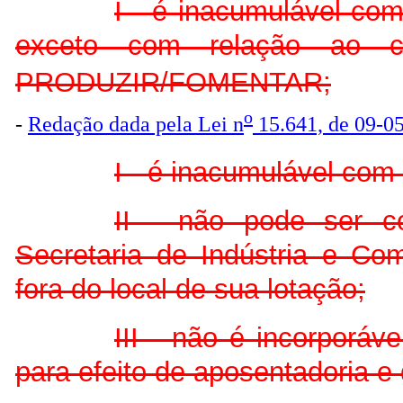
I - é inacumulável co
exceto com relação ao ca
PRODUZIR/FOMENTAR;
o
-
Redação dada pela Lei n
15.641, de 09-0
I - é inacumulável com
II - não pode ser c
Secretaria de Indústria e Com
fora do local de sua lotação;
III - não é incorporáv
para efeito de aposentadoria e 