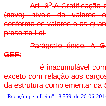
o
Art. 3
A Gratificação 
(nove) níveis de valores 
conforme os valores e os quant
presente Lei.
Parágrafo único. A Gr
GEF:
I - é inacumulável co
exceto com relação aos cargos
da estrutura complementar da S
o
-
Redação
pela Lei n
18.559, de 26-06-201