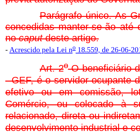
Parágrafo único. As Gr
concedidas manter-se-ão até 
no
caput
deste artigo.
o
-
Acrescido pela Lei n
18.559, de 26-06-20
o
Art. 2
O beneficiário d
- GEF, é o servidor ocupante 
efetivo ou em comissão, lo
Comércio, ou colocado à su
relacionado, direta ou indiret
desenvolvimento industrial e c