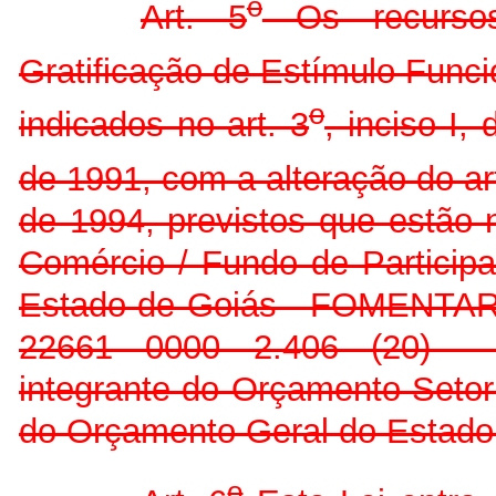
o
Art. 5
Os recursos
Gratificação de Estímulo Funcio
o
indicados no art. 3
, inciso I, 
de 1991, com a alteração do ar
de 1994, previstos que estão n
Comércio / Fundo de Participa
Estado de Goiás - FOMENTAR,
22661 0000 2.406 (20)
integrante do Orçamento Setor
do Orçamento Geral do Estado
o