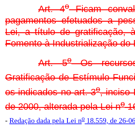
o
Art. 4
Ficam convali
pagamentos efetuados a pess
Lei, a título de gratificação
Fomento à Industrialização d
o
Art. 5
Os recursos
Gratificação de Estímulo Funci
o
os indicados no art. 3
, inciso 
o
de 2000, alterada pela Lei n
16
o
-
Redação dada pela Lei n
18.559, de 26-0