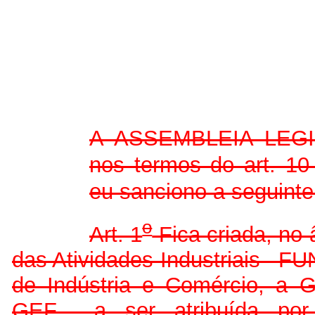
A ASSEMBLEIA LEG
nos termos do art. 10
eu sanciono a seguinte
o
Art. 1
Fica criada, no
das Atividades Industriais –F
de Indústria e Comércio, a G
GEF–, a ser atribuída por