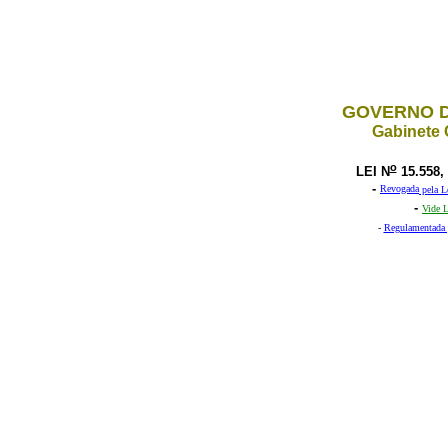
GOVERNO D
Gabinete 
o
LEI N
15.558,
-
Revogada
pela L
-
Vide L
-
Regulamentada 