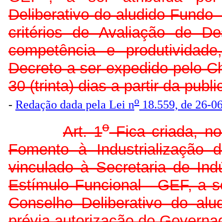
Deliberativo do aludido Fun
critérios de Avaliação de 
competência e produtividade
Decreto a ser expedido pelo C
30 (trinta) dias a partir da publ
o
-
Redação dada pela Lei n
18.559, de 26-0
o
Art. 1
Fica criada, no
Fomento à Industrializaçã
vinculado à Secretaria de Ind
Estímulo Funcional - GEF, a se
Conselho Deliberativo do a
prévia autorização do Governa