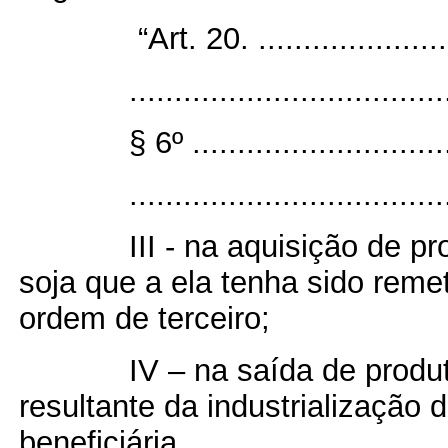
“Art. 20. .......................
...................................
§ 6º .............................
...................................
III - na aquisição de p
soja que a ela tenha sido remet
ordem de terceiro;
IV – na saída de produ
resultante da industrialização
beneficiária.