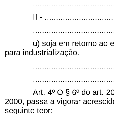
...................................
II - ..............................
...................................
u) soja em retorno ao 
para industrialização.
..................................
...................................
Art. 4º O § 6º do art. 2
2000, passa a vigorar acrescido
seguinte teor: