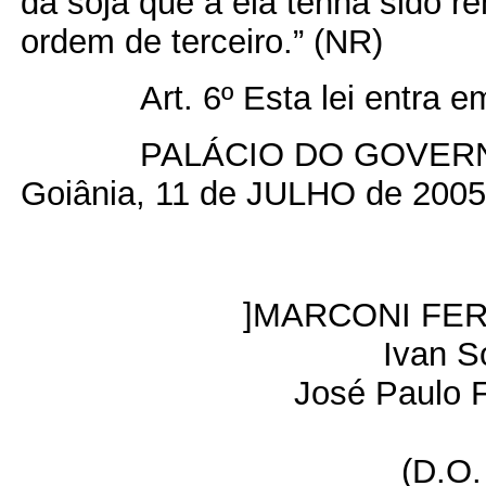
da soja que a ela tenha sido re
ordem de terceiro.” (NR)
Art. 6º Esta lei entra 
PALÁCIO DO GOVERN
Goiânia, 11 de JULHO de 2005,
]MARCONI FER
Ivan S
José Paulo F
(D.O.