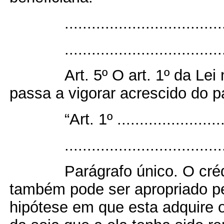
..................................
...................................
Art. 5º O art. 1º da Lei
passa a vigorar acrescido do p
“Art. 1º .........................
...................................
Parágrafo único. O créd
também pode ser apropriado pe
hipótese em que esta adquire o