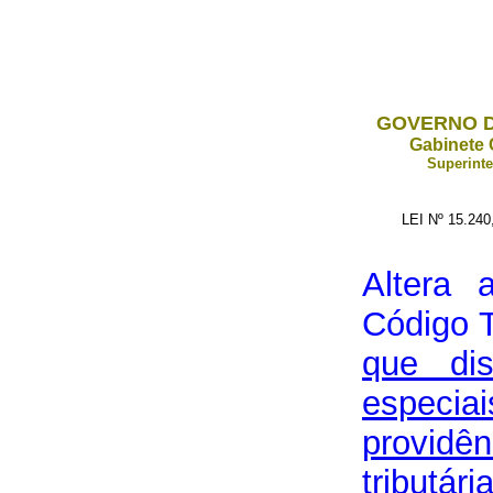
GOVERNO D
Gabinete 
Superinte
LEI Nº 15.24
Altera 
Código T
que di
especia
providên
tributári