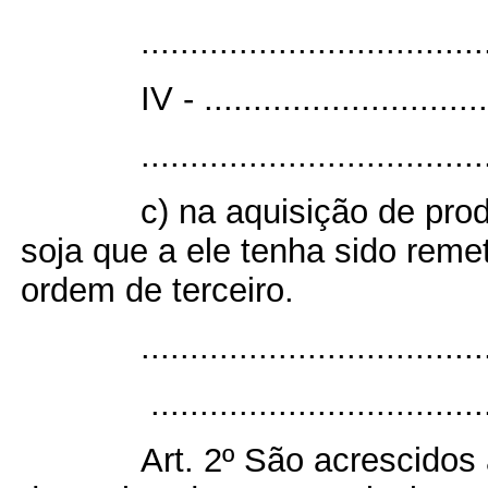
...................................
IV - .............................
...................................
c) na aquisição de prod
soja que a ele tenha sido remet
ordem de terceiro.
..................................
..................................
Art. 2º São acrescidos 