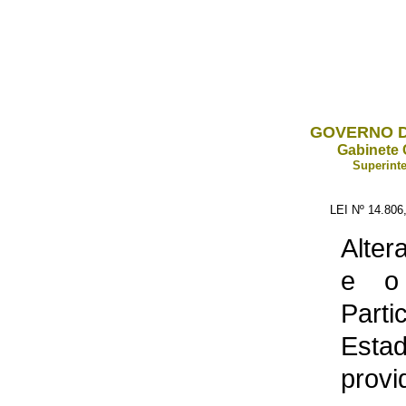
GOVERNO D
Gabinete 
Superinte
LEI Nº 14.80
Alter
e o
Parti
Esta
provi