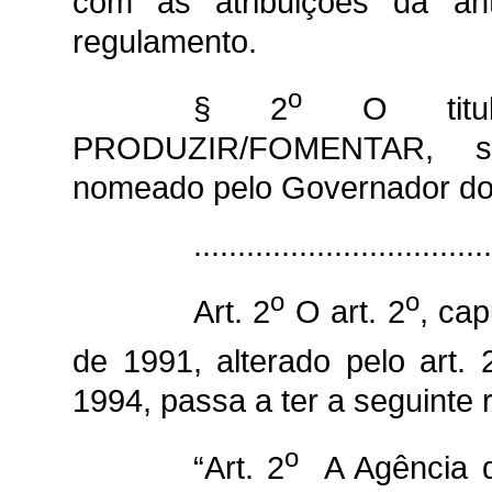
com as atribuições da ant
regulamento.
o
§ 2
O titula
PRODUZIR/FOMENTAR, s
nomeado pelo Governador do
................................
o
o
Art. 2
O art. 2
, cap
de 1991, alterado pelo art. 
1994, passa a ter a seguinte 
o
“Art. 2
A Agência d